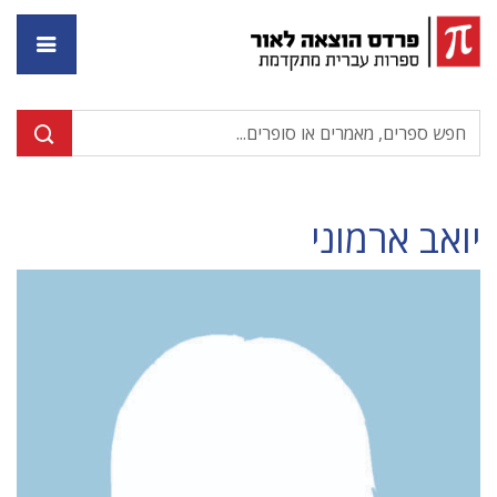
דף ה
יואב ארמוני