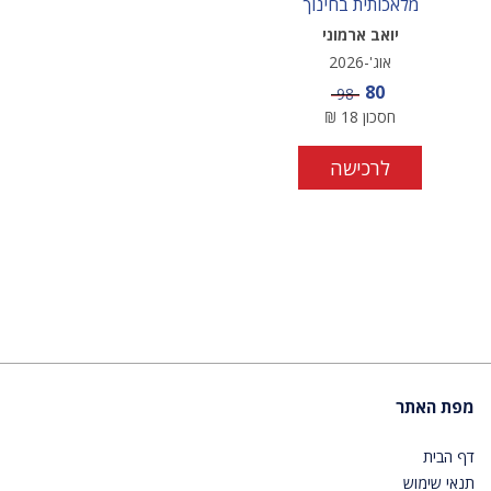
מלאכותית בחינוך
יואב ארמוני
אוג'-2026
מחיר מבצע
80
מחיר
98
חסכון
18
₪
לרכישה
מפת האתר
דף הבית
תנאי שימוש