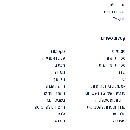
מחברים\ות
הגשת כתבי יד
English
קטלוג ספרים
פוסטקפ
טקסטורה
ספרות מקור
עכשיו אפריקה
ספרות מתורגמת
מכתוב
שירה
גומחה
עיון
חיי מדף
אמנות ונובלות גרפיות
הדשא הגדול
פנטזיה, אימה, מדע בדיוני
המזרח החדש
רוחניות ופסיכולוגיה
בשביס זינגר
מגדר וספרות להטב"קית
מועמדים לפרס ספיר
מלח מים
ילדים
פואנטה
תמונע