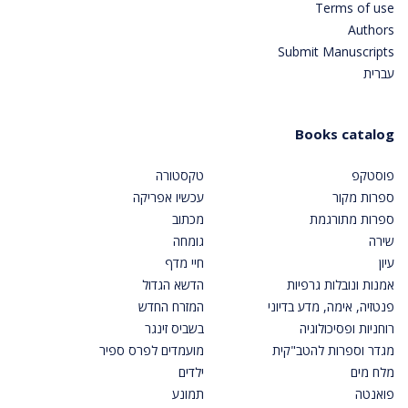
Terms of use
Authors
Submit Manuscripts
עברית
Books catalog
פוסטקפ
טקסטורה
ספרות מקור
עכשיו אפריקה
ספרות מתורגמת
מכתוב
שירה
גומחה
עיון
חיי מדף
אמנות ונובלות גרפיות
הדשא הגדול
פנטזיה, אימה, מדע בדיוני
המזרח החדש
רוחניות ופסיכולוגיה
בשביס זינגר
מגדר וספרות להטב"קית
מועמדים לפרס ספיר
מלח מים
ילדים
פואנטה
תמונע