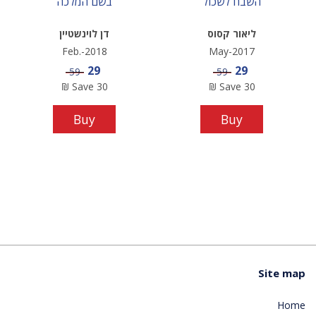
השבח לשכול
בשם המלכה
ליאור קסוס
דן לוינשטיין
Feb.-2018
May-2017
Sale price
Sale price
29
29
Price
Price
59
59
₪
Save
30
₪
Save
30
Buy
Buy
Site map
Home