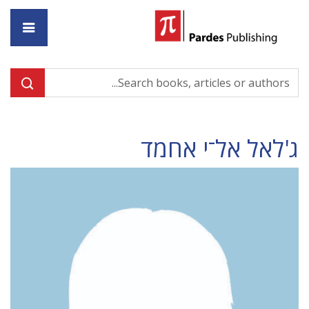
ome
ג'לאל אל־י אחמד