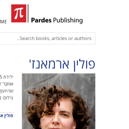
ME
פולין ארמאנז'
אותם" ז
שהיועץ 
צילום: (c) Florence Rivières
פולין א