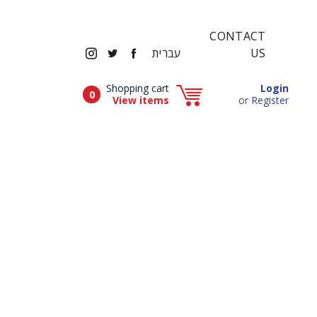
CONTACT
INSTAGRAM
TWITTER
FACEBOOK
US
עברית
Popup window (Can be closed by ESCAPE key)
Shopping cart
Login
Items in cart
0
Popup window (Can be closed by ESCAPE key)
View items
or
Register