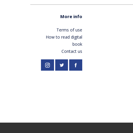
More info
Terms of use
How to read digital
book
Contact us
//twitter.com/PardesPublish
Instagram
Facebook