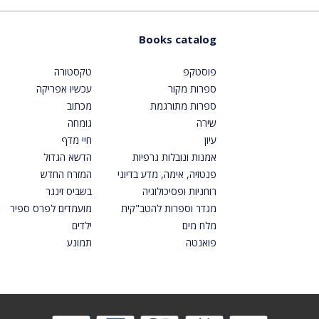
Books catalog
פוסטקפ
טקסטורה
ספרות מקור
עכשיו אפריקה
ספרות מתורגמת
מכתוב
שירה
גומחה
עיון
חיי מדף
אמנות ונובלות גרפיות
הדשא הגדול
פנטזיה, אימה, מדע בדיוני
המזרח החדש
רוחניות ופסיכולוגיה
בשביס זינגר
מגדר וספרות להטב"קית
מועמדים לפרס ספיר
מלח מים
ילדים
פואנטה
תמונע