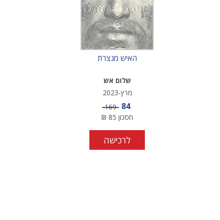
האיש מנצרת
שלום אש
מרץ-2023
מחיר מבצע
84
מחיר
169
חסכון
85
₪
לרכישה