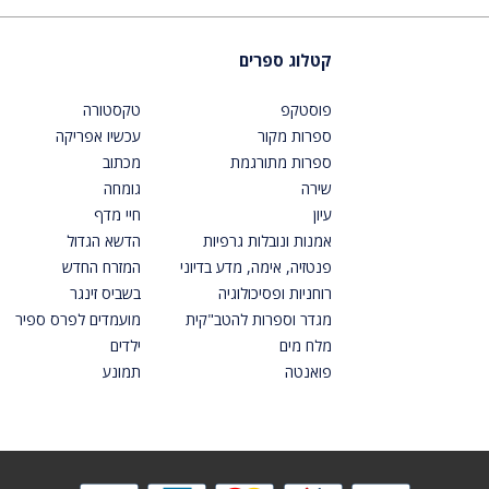
קטלוג ספרים
פוסטקפ
טקסטורה
ספרות מקור
עכשיו אפריקה
ספרות מתורגמת
מכתוב
שירה
גומחה
עיון
חיי מדף
אמנות ונובלות גרפיות
הדשא הגדול
פנטזיה, אימה, מדע בדיוני
המזרח החדש
רוחניות ופסיכולוגיה
בשביס זינגר
מגדר וספרות להטב"קית
מועמדים לפרס ספיר
מלח מים
ילדים
פואנטה
תמונע