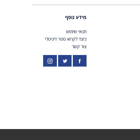
מידע נוסף
תנאי שימוש
כיצד לקרוא ספר דיגיטלי
צור קשר
פייסבוק
אינסטגרם
//twitter.com/PardesPublish