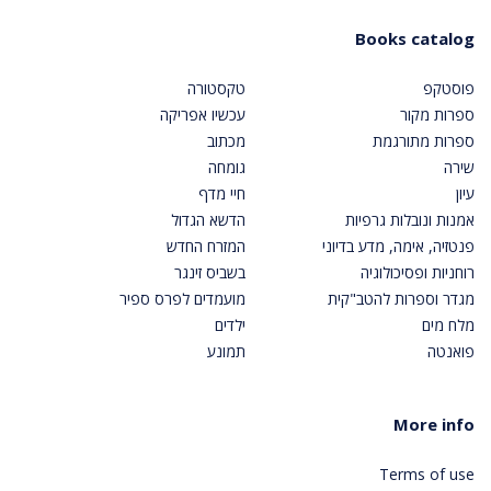
Books catalog
פוסטקפ
טקסטורה
ספרות מקור
עכשיו אפריקה
ספרות מתורגמת
מכתוב
שירה
גומחה
עיון
חיי מדף
אמנות ונובלות גרפיות
הדשא הגדול
פנטזיה, אימה, מדע בדיוני
המזרח החדש
רוחניות ופסיכולוגיה
בשביס זינגר
מגדר וספרות להטב"קית
מועמדים לפרס ספיר
מלח מים
ילדים
פואנטה
תמונע
More info
Terms of use