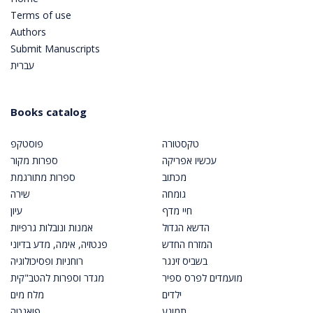
Terms of use
Authors
Submit Manuscripts
עברית
Books catalog
טקסטורה
פוסטקפ
עכשיו אפריקה
ספרות מקור
מכתוב
ספרות מתורגמת
גומחה
שירה
חיי מדף
עיון
הדשא הגדול
אמנות ונובלות גרפיות
המזרח החדש
פנטזיה, אימה, מדע בדיוני
בשביס זינגר
רוחניות ופסיכולוגיה
מועמדים לפרס ספיר
מגדר וספרות להטב"קית
ילדים
מלח מים
תמונע
פואנטה