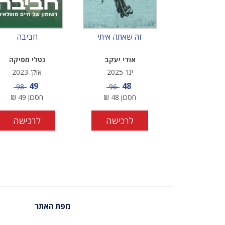
זה שאתה איתי
חביבה
אודי יעקב
נטלי מסיקה
ינו'-2025
אוק'-2023
מחיר מבצע
מחיר מבצע
49
48
מחיר
מחיר
98
96
חסכון
48
₪
חסכון
49
₪
לרכישה
לרכישה
מפת האתר