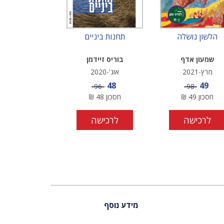
הלשון נושלה
תחנות ביניים
שמעון אדף
בוריס זיידמן
מרץ-2021
אוג'-2020
מחיר מבצע
מחיר מבצע
48
49
מחיר
מחיר
96
98
חסכון
49
₪
חסכון
48
₪
לרכישה
לרכישה
מידע נוסף