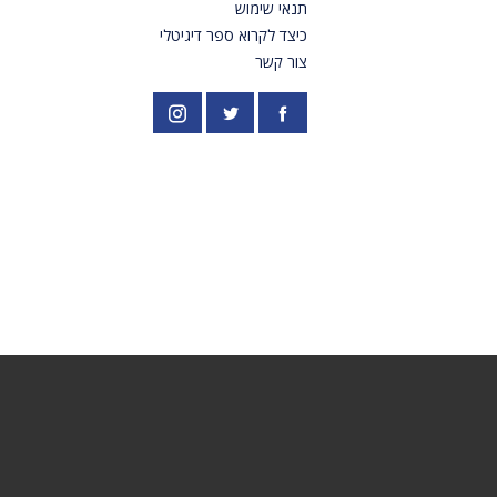
תנאי שימוש
כיצד לקרוא ספר דיגיטלי
צור קשר
פייסבוק
אינסטגרם
//twitter.com/PardesPublish