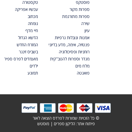
פוסטקפ
טקסטורה
ספרות מקור
עכשיו אפריקה
ספרות מתורגמת
מכתוב
שירה
גומחה
עיון
חיי מדף
אמנות ונובלות גרפיות
הדשא הגדול
פנטזיה, אימה, מדע בדיוני
המזרח החדש
רוחניות ופסיכולוגיה
בשביס זינגר
מגדר וספרות להטב"קית
מועמדים לפרס ספיר
מלח מים
ילדים
פואנטה
תמונע
© כל הזכויות שמורות לפרדס הוצאה לאור
פיתוח אתר: ׁ
הליקון ספרים
|
מוסטש