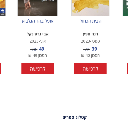
הבית הכחול
אופל בהר הגלבוע
דנה חפץ
אבי גרפינקל
ספט'-2023
אוג'-2023
מחיר מבצע
מחיר מבצע
49
39
מחיר
מחיר
98
79
חסכון
40
₪
חסכון
49
₪
לרכישה
לרכישה
קטלוג ספרים