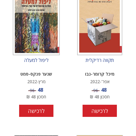
תקווה רדיקלית
ליפול למעלה
מיכל קרומר-נבו
שנער פנקס-סמט
אפר'-2022
מרץ-2022
מחיר מבצע
מחיר מבצע
48
48
מחיר
מחיר
96
96
חסכון
48
₪
חסכון
48
₪
לרכישה
לרכישה