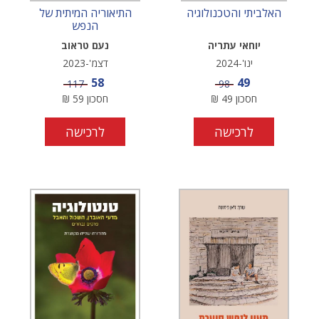
האלביתי והטכנולוגיה
התיאוריה המיתית של
הנפש
יוחאי עתריה
נעם טראוב
ינו'-2024
דצמ'-2023
מחיר מבצע
מחיר מבצע
58
49
מחיר
מחיר
117
98
חסכון
49
₪
חסכון
59
₪
לרכישה
לרכישה