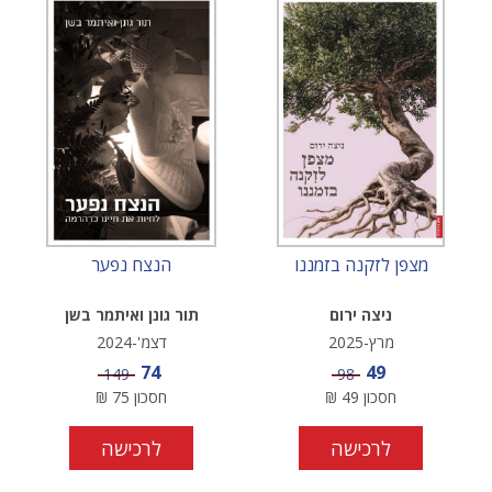
מצפן לזקנה בזמננו
הנצח נפער
ניצה ירום
תור גונן ואיתמר בשן
מרץ-2025
דצמ'-2024
מחיר מבצע
מחיר מבצע
74
49
מחיר
מחיר
149
98
חסכון
49
₪
חסכון
75
₪
לרכישה
לרכישה