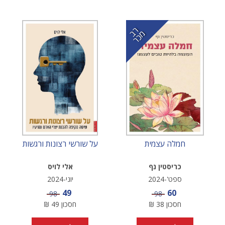
ר
כ
ב מ
ר
חמלה עצמית
על שורשי רצונות ורגשות
כריסטין נף
אלי לויס
ספט'-2024
יוני-2024
מחיר מבצע
מחיר מבצע
49
60
מחיר
מחיר
98
98
חסכון
38
₪
חסכון
49
₪