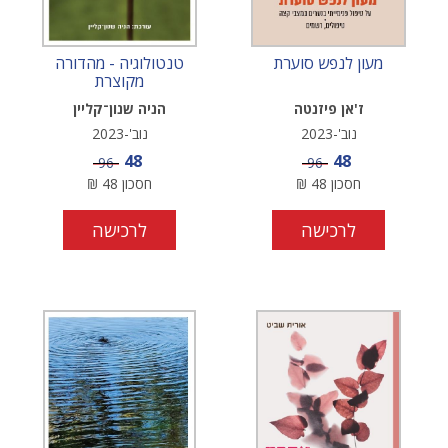
מעון לנפש סוערת
טנטולוגיה - מהדורה
מקוצרת
ז'אן פיזנטה
הניה שנון־קליין
נוב'-2023
נוב'-2023
מחיר מבצע
מחיר מבצע
48
48
מחיר
מחיר
96
96
חסכון
48
₪
חסכון
48
₪
לרכישה
לרכישה