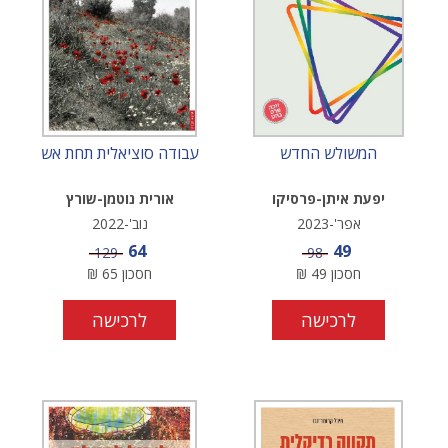
המשולש החדש
עבודה סוציאלית תחת אש
יפעת איתן-פרסיקו
אורית נוטמן-שורץ
אפר'-2023
נוב'-2022
מחיר מבצע
מחיר מבצע
64
49
מחיר
מחיר
129
98
חסכון
49
₪
חסכון
65
₪
לרכישה
לרכישה