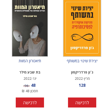
יצירת שינוי במשותף
תיאטרון המוות
ג׳ון פרדריקסון
בת שבע מילר
מרץ-2022
ינו'-2022
מחיר מבצע
מחיר מבצע
48
128
מחיר
96
חסכון
48
₪
לרכישה
לרכישה