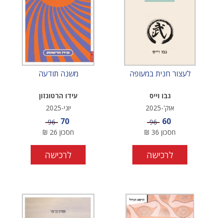
לעצור חנית במעופה
משנה תודעה
גבו וייס
עידו הרטוגזון
אוק'-2025
יוני-2025
מחיר מבצע
מחיר מבצע
70
60
מחיר
מחיר
96
96
חסכון
36
₪
חסכון
26
₪
לרכישה
לרכישה