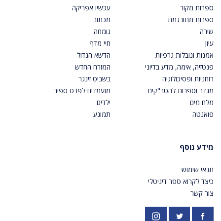
ספרות מקור
עכשיו אפריקה
ספרות מתורגמת
מכתוב
שירה
גומחה
עיון
חיי מדף
אמנות ונובלות גרפיות
הדשא הגדול
פנטזיה, אימה, מדע בדיוני
המזרח החדש
רוחניות ופסיכולוגיה
בשביס זינגר
מגדר וספרות להטב"קית
מועמדים לפרס ספיר
מלח מים
ילדים
פואנטה
תמונע
מידע נוסף
תנאי שימוש
כיצד לקרוא ספר דיגיטלי
צור קשר
פייסבוק
אינסטגרם
https://twitter.com/PardesPublish