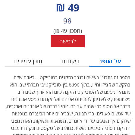
מחיר הנחה
49 ₪
מחיר לפני הנחה
98
(חסכון
49
₪)
לרכישה
על הספר
ביקורות
תוכן עניינים
בספר זה נתבונן באישה ובגבר הזקנים כסובייקט – כאדם שלם
בהקשר של גילו וחייו, בתוך מפגש בין-סובייקטיבי חברתי שבו הוא
מתנהל. מסעם של הסובייקט הזקן.ה כיום הוא ארוך שנים ורב
משתתפים, שלא ניתן להתייחס אליהם ואל זקנתם כמסע אובדנים
בדרך אל הסוף כפי שהיה עד כה. זוהי נדנדה של אובדנים ואתגרים,
של אנשים פעילים, ברי תבונה, שבריריים יותר מבעברם בגופניות
שלהן.ם אך מונעים על ידי אתגרים, משמעות ותשוקות. הארת מצבי
הזדקנות סובייקטיביים נעשית כמארג של טקסטים ונקודות מבט