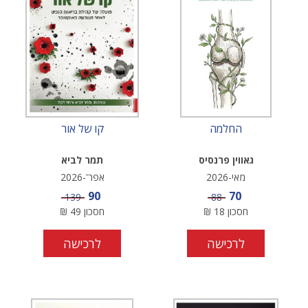
החלמה
קו של אור
גאווין פרנסיס
תמר לביא
מאי-2026
אפר'-2026
מחיר מבצע
מחיר מבצע
90
70
מחיר
מחיר
139
88
חסכון
18
₪
חסכון
49
₪
לרכישה
לרכישה