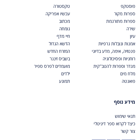
פוסטקפ
טקסטורה
ספרות מקור
עכשיו אפריקה
ספרות מתורגמת
מכתוב
שירה
גומחה
עיון
חיי מדף
אמנות ונובלות גרפיות
הדשא הגדול
פנטזיה, אימה, מדע בדיוני
המזרח החדש
רוחניות ופסיכולוגיה
בשביס זינגר
מגדר וספרות להטב"קית
מועמדים לפרס ספיר
מלח מים
ילדים
פואנטה
תמונע
מידע נוסף
תנאי שימוש
כיצד לקרוא ספר דיגיטלי
צור קשר