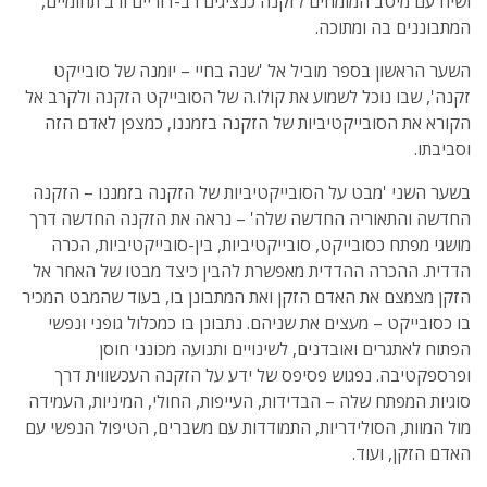
ושיח עם מיטב המומחים לזקנה כנציגים רב-דוריים ורב תחומיים,
המתבוננים בה ומתוכה.
השער הראשון בספר מוביל אל 'שנה בחיי – יומנה של סובייקט
זקנה', שבו נוכל לשמוע את קולו.ה של הסובייקט הזקנה ולקרב אל
הקורא את הסובייקטיביות של הזקנה בזמננו, כמצפן לאדם הזה
וסביבתו.
בשער השני 'מבט על הסובייקטיביות של הזקנה בזמננו – הזקנה
החדשה והתאוריה החדשה שלה' – נראה את הזקנה החדשה דרך
מושגי מפתח כסובייקט, סובייקטיביות, בין-סובייקטיביות, הכרה
הדדית. ההכרה ההדדית מאפשרת להבין כיצד מבטו של האחר אל
הזקן מצמצם את האדם הזקן ואת המתבונן בו, בעוד שהמבט המכיר
בו כסובייקט – מעצים את שניהם. נתבונן בו כמכלול גופני ונפשי
הפתוח לאתגרים ואובדנים, לשינויים ותנועה מכונני חוסן
ופרספקטיבה. נפגוש פסיפס של ידע על הזקנה העכשווית דרך
סוגיות המפתח שלה – הבדידות, העייפות, החולי, המיניות, העמידה
מול המוות, הסולידריות, התמודדות עם משברים, הטיפול הנפשי עם
האדם הזקן, ועוד.