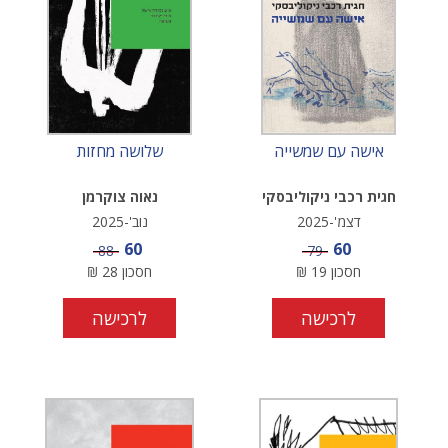
אישה עם שמשייה
שלושה מחזות
חגית רכבי ניקוליבסקי
נאוה צוקרמן
דצמ'-2025
נוב'-2025
מחיר מבצע
מחיר מבצע
60
60
מחיר
מחיר
88
79
חסכון
19
₪
חסכון
28
₪
לרכישה
לרכישה