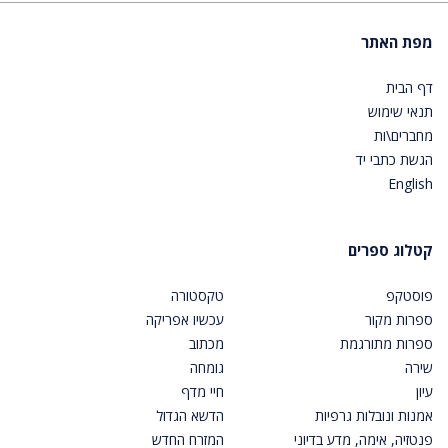
מפת האתר
דף הבית
תנאי שימוש
מחברים\ות
הגשת כתבי יד
English
קטלוג ספרים
פוסטקפ
טקסטורה
ספרות מקור
עכשיו אפריקה
ספרות מתורגמת
מכתוב
שירה
גומחה
עיון
חיי מדף
אמנות ונובלות גרפיות
הדשא הגדול
פנטזיה, אימה, מדע בדיוני
המזרח החדש