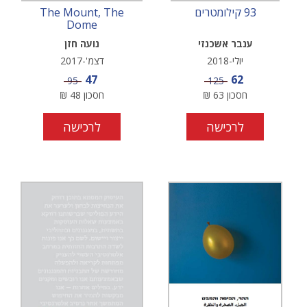
93 קילומטרים
The Mount, The
Dome
ענבר אשכנזי
נועה חזן
יולי-2018
דצמ'-2017
מחיר מבצע
מחיר מבצע
47
62
מחיר
מחיר
95
125
חסכון
63
₪
חסכון
48
₪
לרכישה
לרכישה