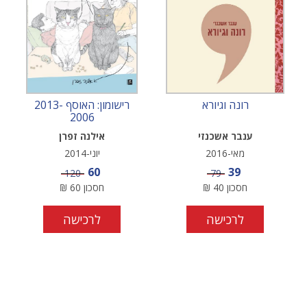
רונה וגיורא
רישומון: האוסף 2013-
2006
ענבר אשכנזי
אילנה זפרן
מאי-2016
יוני-2014
מחיר מבצע
מחיר מבצע
60
39
מחיר
מחיר
120
79
חסכון
40
₪
חסכון
60
₪
לרכישה
לרכישה