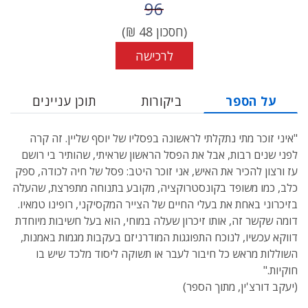
מחיר לפני הנחה
96
(חסכון
48
₪)
לרכישה
על הספר
ביקורות
תוכן עניינים
"איני זוכר מתי נתקלתי לראשונה בפסליו של יוסף שליין. זה קרה
לפני שנים רבות, אבל את הפסל הראשון שראיתי, שהותיר בי רושם
עז ורצון להכיר את האיש, אני זוכר היטב: פסל של חיה לכודה, ספק
כלב, כמו משופד בקונסטרוקציה, מקובע בתנוחה מתפרצת, שהעלה
בזיכרוני באחת את בעלי החיים של הצייר המקסיקני, רופינו טמאיו.
דומה שקשר זה, אותו זיכרון שעלה במוחי, הוא בעל חשיבות מיוחדת
דווקא עכשיו, לנוכח התפוגגות המודרניזם בעקבות מגמות באמנות,
השוללות מראש כל חיבור לעבר או תשוקה ליסוד מלכד שיש בו
חוקיות."
(יעקב דורצ'ין, מתוך הספר)