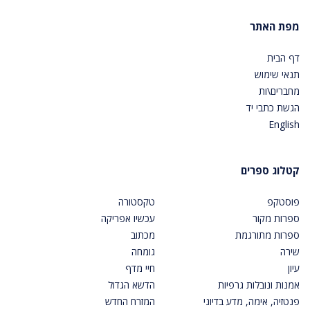
מפת האתר
דף הבית
תנאי שימוש
מחברים\ות
הגשת כתבי יד
English
קטלוג ספרים
פוסטקפ
טקסטורה
ספרות מקור
עכשיו אפריקה
ספרות מתורגמת
מכתוב
שירה
גומחה
עיון
חיי מדף
אמנות ונובלות גרפיות
הדשא הגדול
פנטזיה, אימה, מדע בדיוני
המזרח החדש