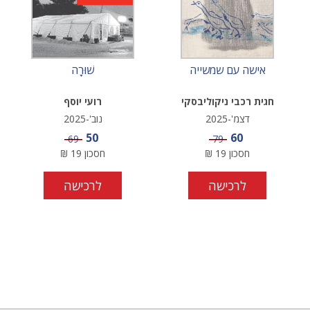
אישה עם שמשייה
שׁוּרָה
חגית רכבי ניקוליבסקי
רועי יוסף
דצמ'-2025
נוב'-2025
מחיר מבצע
מחיר מבצע
50
60
מחיר
מחיר
69
79
חסכון
19
₪
חסכון
19
₪
לרכישה
לרכישה