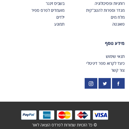
רוחניות ופסיכולוגיה
בשביס זינגר
מגדר וספרות להטב"קית
מועמדים לפרס ספיר
מלח מים
ילדים
פואנטה
תמונע
מידע נוסף
תנאי שימוש
כיצד לקרוא ספר דיגיטלי
צור קשר
פייסבוק
אינסטגרם
https://twitter.com/PardesPublish
© כל הזכויות שמורות לפרדס הוצאה לאור