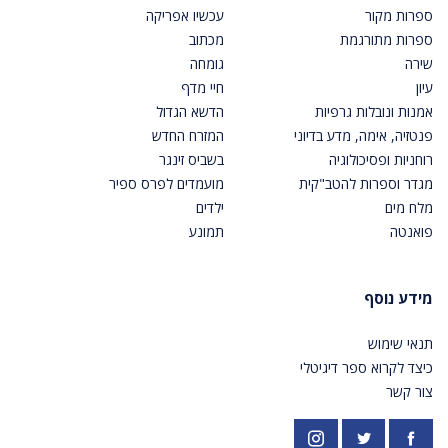
ספרות מקור
עכשיו אפריקה
ספרות מתורגמת
מכתוב
שירה
גומחה
עיון
חיי מדף
אמנות ונובלות גרפיות
הדשא הגדול
פנטזיה, אימה, מדע בדיוני
המזרח החדש
רוחניות ופסיכולוגיה
בשביס זינגר
מגדר וספרות להטב"קית
מועמדים לפרס ספיר
מלח מים
ילדים
פואנטה
תמונע
מידע נוסף
תנאי שימוש
כיצד לקרוא ספר דיגיטלי
צור קשר
פייסבוק
אינסטגרם
https://twitter.com/PardesPublish