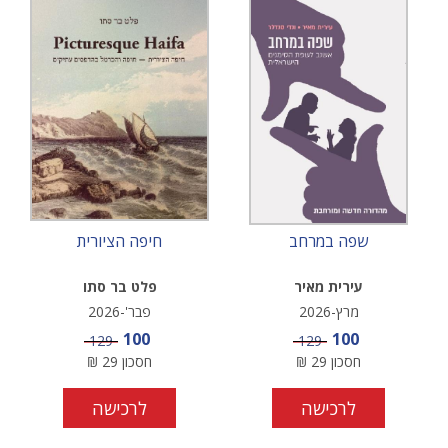
שפה במרחב
חיפה הציורית
עירית מאיר
פלט בר סתו
מרץ-2026
פבר'-2026
מחיר מבצע
מחיר מבצע
100
100
מחיר
מחיר
129
129
חסכון
29
₪
חסכון
29
₪
לרכישה
לרכישה