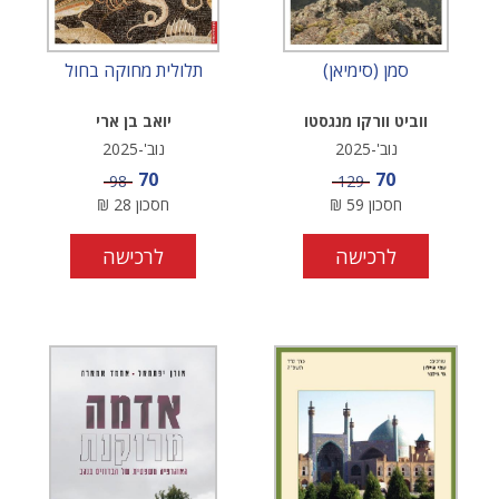
סמן (סימיאן)
תלולית מחוקה בחול
ווביט וורקו מנגסטו
יואב בן ארי
נוב'-2025
נוב'-2025
מחיר מבצע
מחיר מבצע
70
70
מחיר
מחיר
98
129
חסכון
59
₪
חסכון
28
₪
לרכישה
לרכישה