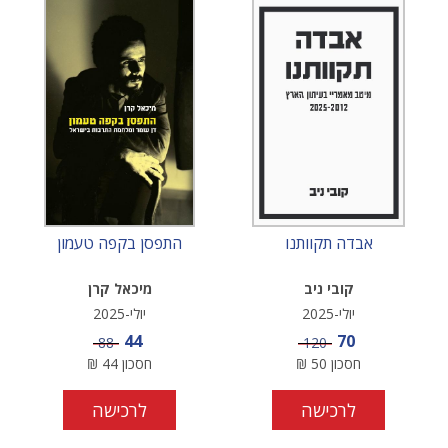
אבדה תקוותנו
התפסן בקפה טעמון
קובי ניב
מיכאל קרן
יולי-2025
יולי-2025
מחיר מבצע
מחיר מבצע
44
70
מחיר
מחיר
88
120
חסכון
50
₪
חסכון
44
₪
לרכישה
לרכישה