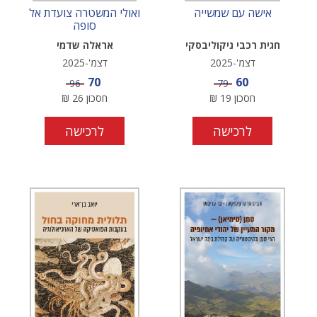
אישה עם שמשייה
ואולי המשטרה צועדת אל
סופה
חגית רכבי ניקוליבסקי
אראלה שדמי
דצמ'-2025
דצמ'-2025
מחיר מבצע
מחיר מבצע
70
60
מחיר
מחיר
96
79
חסכון
19
₪
חסכון
26
₪
לרכישה
לרכישה