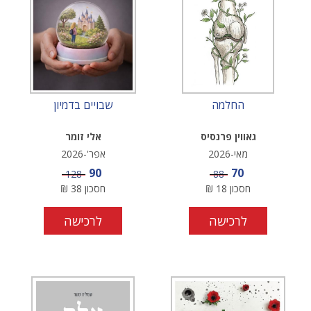
החלמה
שבויים בדמיון
גאווין פרנסיס
אלי זומר
מאי-2026
אפר'-2026
מחיר מבצע
מחיר מבצע
90
70
מחיר
מחיר
128
88
חסכון
18
₪
חסכון
38
₪
לרכישה
לרכישה