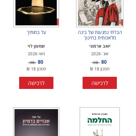
הבלתי נמנעות של בינה
על במותיך
מלאכותית בחינוך
יואב ארמוני
שמעון לוי
אוג'-2026
מאי-2026
מחיר מבצע
מחיר מבצע
80
80
מחיר
מחיר
98
98
חסכון
18
₪
חסכון
18
₪
לרכישה
לרכישה