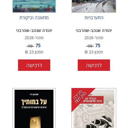
התערבויות
מחשבה וביקורת
יהודה שנהב-שהרבני
יהודה שנהב-שהרבני
ספט'-2026
ספט'-2026
מחיר מבצע
מחיר מבצע
75
75
מחיר
מחיר
98
98
חסכון
23
₪
חסכון
23
₪
לרכישה
לרכישה
מ
י
ר
ה
ו
ק
ד
מ
כ
מ
ת