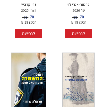
ברנאר-אנרי לוי
גדי קרביץ
ינו'-2026
דצמ'-2025
מחיר מבצע
מחיר מבצע
70
70
מחיר
מחיר
98
88
חסכון
18
₪
חסכון
28
₪
לרכישה
לרכישה