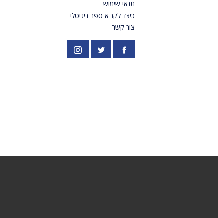
תנאי שימוש
כיצד לקרוא ספר דיגיטלי
צור קשר
פייסבוק
אינסטגרם
//twitter.com/PardesPublish