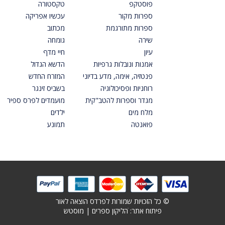
פוסטקפ
טקסטורה
ספרות מקור
עכשיו אפריקה
ספרות מתורגמת
מכתוב
שירה
גומחה
עיון
חיי מדף
אמנות ונובלות גרפיות
הדשא הגדול
פנטזיה, אימה, מדע בדיוני
המזרח החדש
רוחניות ופסיכולוגיה
בשביס זינגר
מגדר וספרות להטב"קית
מועמדים לפרס ספיר
מלח מים
ילדים
פואנטה
תמונע
© כל הזכויות שמורות לפרדס הוצאה לאור
פיתוח אתר: ׁ
הליקון ספרים
|
מוסטש