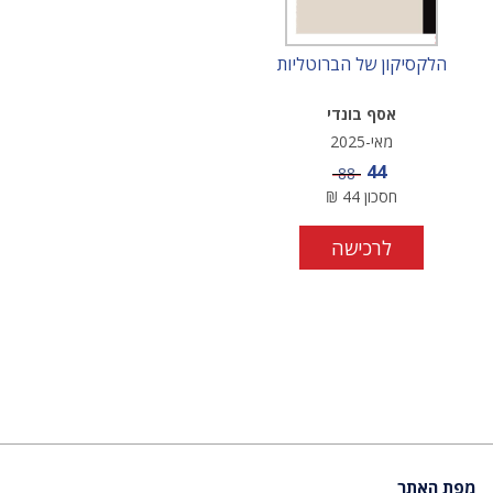
הלקסיקון של הברוטליות
אסף בונדי
מאי-2025
מחיר מבצע
44
מחיר
88
חסכון
44
₪
לרכישה
מפת האתר