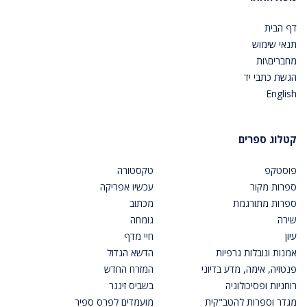
דף הבית
תנאי שימוש
מחברים\ות
הגשת כתבי יד
English
קטלוג ספרים
פוסטקפ
טקסטורה
ספרות מקור
עכשיו אפריקה
ספרות מתורגמת
מכתוב
שירה
גומחה
עיון
חיי מדף
אמנות ונובלות גרפיות
הדשא הגדול
פנטזיה, אימה, מדע בדיוני
המזרח החדש
רוחניות ופסיכולוגיה
בשביס זינגר
מגדר וספרות להטב"קית
מועמדים לפרס ספיר