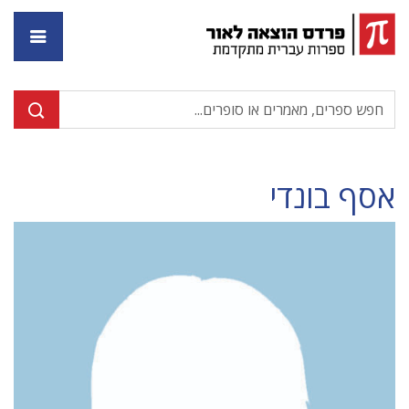
דף ה
אסף בונדי