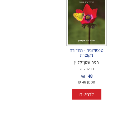
טנטולוגיה - מהדורה
מקוצרת
הניה שנון־קליין
נוב'-2023
מחיר מבצע
48
מחיר
96
חסכון
48
₪
לרכישה