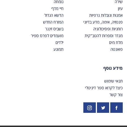
שירה
גומחה
עיון
חיי מדף
אמנות ונובלות גרפיות
הדשא הגדול
פנטזיה, אימה, מדע בדיוני
המזרח החדש
רוחניות ופסיכולוגיה
בשביס זינגר
מגדר וספרות להטב"קית
מועמדים לפרס ספיר
מלח מים
ילדים
פואנטה
תמונע
מידע נוסף
תנאי שימוש
כיצד לקרוא ספר דיגיטלי
צור קשר
פייסבוק
אינסטגרם
https://twitter.com/PardesPublish