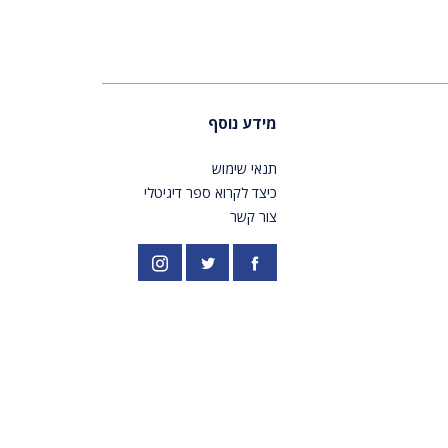
מידע נוסף
תנאי שימוש
כיצד לקרוא ספר דיגיטלי
צור קשר
פייסבוק
אינסטגרם
//twitter.com/PardesPublish