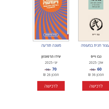
צור חנית במעופה
משנה תודעה
גבו וייס
עידו הרטוגזון
אוק'-2025
יוני-2025
מחיר מבצע
מחיר מבצע
70
60
מחיר
מחיר
96
96
חסכון
36
₪
חסכון
26
₪
לרכישה
לרכישה