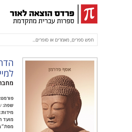
הדרך
למיי
מחבר
פורמט:
שפה:
עב
מידות:
.5
מועד ה
מסתֿ״ב