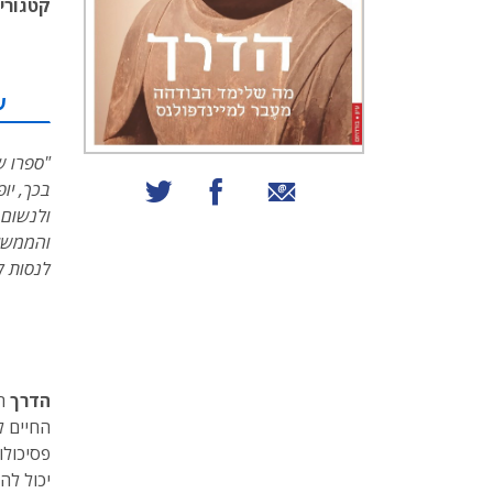
קטגוריו
ע
"ספרו ש
שיתוף באמצעות אימייל
שיתוף בפייסבוק
שיתוף בטוויטר
בכך, יו
ולנשום ת
והממשי,
לנסות לה
הדרך
הו
החיים ל
פסיכולו
יכול לה