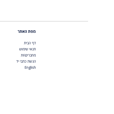
מפת האתר
דף הבית
תנאי שימוש
מחברים\ות
הגשת כתבי יד
English