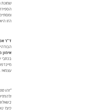
שמונת ה
הספירה 
ומסתיימ
הזו היא
ד"ר אס
הבודהי
אימון מ
בכתבי ע
מיינדפו
עצמאי.
"זהו ספ
ולהחדיר
בשאלות 
כיצד נו