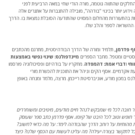
חלקים שהתווה גוטמה, מורה הודי שחי במאה הרביעית לפני
וידוע יותר בכינוי "בודהה", מובילה להתגברות על אתגרים אלה
ת בהתעוררות מהחלום המסויט שהתודעה הסובלת נמצאת בו. הדרך
 ההשראה לספר והלב שלו.
ף פדרמן,
תלמיד ומורה של הדרך הבודהיסטית, מתרגם מהכתבים
סטיים ומטפל. מחבר הספרים
מיינדפולנס:
שינוי נפשי באמצעות
וחי
ו
דברי אמת:
דהמפדה
. מחקריו על בודהיזם ופסיכולוגיה פורסמו
ת אקדמיים. אסף הקים וניהל את התוכנית להכשרת מורי
לנס במכון מודע, אוניברסיטת רייכמן. מרצה, מלמד ומנחה באופן
ר חובה לכל מי שמבקש לנהל חיים מודעים, מיטיבים ומשוחררים
 חופש וטוּב לכל היבט של קיומו. אסף פדרמן כתב ספר שעוסק
מהותיות על רוחב הדרך שהבודהה לימד: על מה כדאי לחשוב?
כל לתקשר בצורה יעילה? מה עלינו לעשות עם הכסף שלנו? כיצד