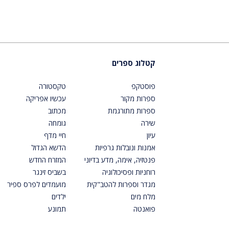
קטלוג ספרים
פוסטקפ
טקסטורה
ספרות מקור
עכשיו אפריקה
ספרות מתורגמת
מכתוב
שירה
גומחה
עיון
חיי מדף
אמנות ונובלות גרפיות
הדשא הגדול
פנטזיה, אימה, מדע בדיוני
המזרח החדש
רוחניות ופסיכולוגיה
בשביס זינגר
מגדר וספרות להטב"קית
מועמדים לפרס ספיר
מלח מים
ילדים
פואנטה
תמונע