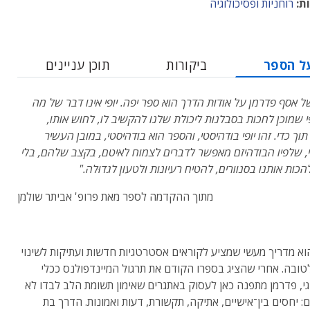
ת:
רוחניות ופסיכולוגיה
ל הספר
ביקורות
תוכן עניינים
ל אסף פדרמן על אודות הדרך הוא ספר יפה. יופי אינו דבר של מה
פי שמוכן לחכות בסבלנות ליכולת שלנו להקשיב לו, לחוש אותו,
וך כדי. זהו יופי בודהיסטי, והספר הוא בודהיסטי, במובן העשיר
 שלפיו הבודהיזם מאפשר לדברים לצמוח לאיטם, בקצב שלהם, בלי
כות אותנו בסנוורים, להטיח רעיונות ולטעון לגדוּלה."
מתוך ההקדמה לספר מאת פרופ' אביתר שולמן
א מדריך מעשי שמציע לקוראים אסטרטגיות חדשות ועתיקות לשינוי
טובה. אחרי שהציג בספרו הקודם את תרגול המיינדפולנס ככלי
גי, פדרמן מתפנה כאן לעסוק באתגרים שאימון תשומת הלב לבדו לא
ם: יחסים בין־אישיים, אתיקה, תקשורת, דעות ואמונות. הדרך בת