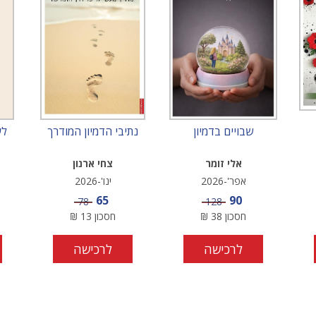
שבויים בדמיון
נתיבי הדמיון המודרך
לע
אלי זומר
צחי ארנון
אפר'-2026
ינו'-2026
מחיר מבצע
מחיר מבצע
65
90
מחיר
מחיר
78
128
חסכון
38
₪
חסכון
13
₪
לרכישה
לרכישה