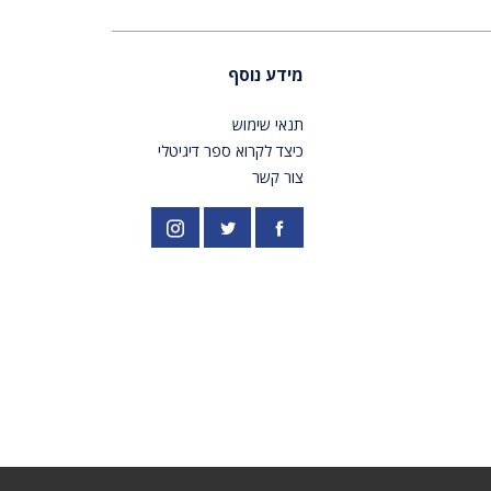
מידע נוסף
תנאי שימוש
כיצד לקרוא ספר דיגיטלי
צור קשר
פייסבוק
אינסטגרם
//twitter.com/PardesPublish