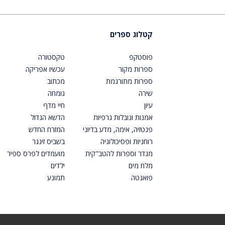
קטלוג ספרים
פוסטקפ
טקסטורה
ספרות מקור
עכשיו אפריקה
ספרות מתורגמת
מכתוב
שירה
גומחה
עיון
חיי מדף
אמנות ונובלות גרפיות
הדשא הגדול
פנטזיה, אימה, מדע בדיוני
המזרח החדש
רוחניות ופסיכולוגיה
בשביס זינגר
מגדר וספרות להטב"קית
מועמדים לפרס ספיר
מלח מים
ילדים
פואנטה
תמונע