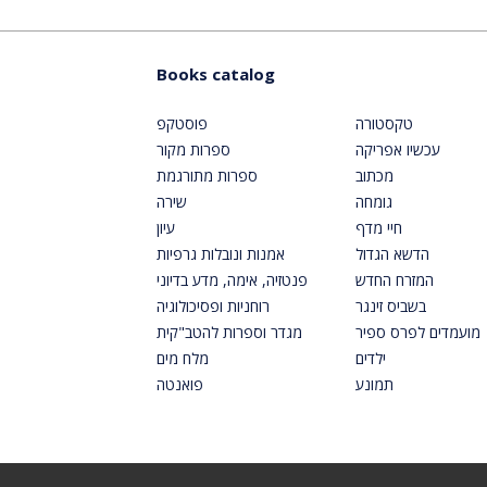
Books catalog
טקסטורה
פוסטקפ
עכשיו אפריקה
ספרות מקור
מכתוב
ספרות מתורגמת
גומחה
שירה
חיי מדף
עיון
הדשא הגדול
אמנות ונובלות גרפיות
המזרח החדש
פנטזיה, אימה, מדע בדיוני
בשביס זינגר
רוחניות ופסיכולוגיה
מועמדים לפרס ספיר
מגדר וספרות להטב"קית
ילדים
מלח מים
תמונע
פואנטה