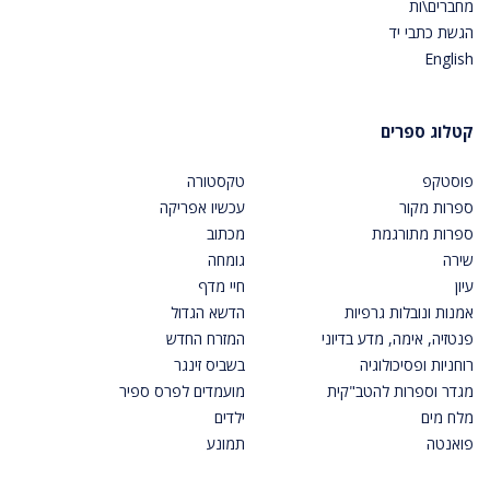
מחברים\ות
הגשת כתבי יד
English
קטלוג ספרים
פוסטקפ
טקסטורה
ספרות מקור
עכשיו אפריקה
ספרות מתורגמת
מכתוב
שירה
גומחה
עיון
חיי מדף
אמנות ונובלות גרפיות
הדשא הגדול
פנטזיה, אימה, מדע בדיוני
המזרח החדש
רוחניות ופסיכולוגיה
בשביס זינגר
מגדר וספרות להטב"קית
מועמדים לפרס ספיר
מלח מים
ילדים
פואנטה
תמונע