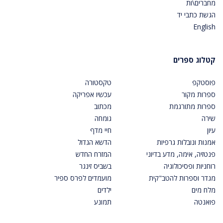
מחברים\ות
הגשת כתבי יד
English
קטלוג ספרים
פוסטקפ
טקסטורה
ספרות מקור
עכשיו אפריקה
ספרות מתורגמת
מכתוב
שירה
גומחה
עיון
חיי מדף
אמנות ונובלות גרפיות
הדשא הגדול
פנטזיה, אימה, מדע בדיוני
המזרח החדש
רוחניות ופסיכולוגיה
בשביס זינגר
מגדר וספרות להטב"קית
מועמדים לפרס ספיר
מלח מים
ילדים
פואנטה
תמונע