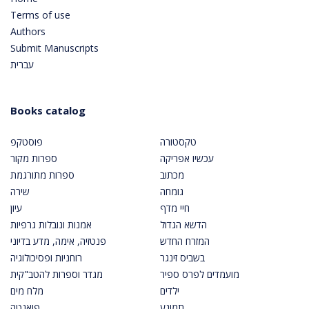
Terms of use
Authors
Submit Manuscripts
עברית
Books catalog
טקסטורה
פוסטקפ
עכשיו אפריקה
ספרות מקור
מכתוב
ספרות מתורגמת
גומחה
שירה
חיי מדף
עיון
הדשא הגדול
אמנות ונובלות גרפיות
המזרח החדש
פנטזיה, אימה, מדע בדיוני
בשביס זינגר
רוחניות ופסיכולוגיה
מועמדים לפרס ספיר
מגדר וספרות להטב"קית
ילדים
מלח מים
תמונע
פואנטה