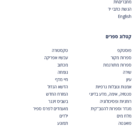
מחברים\ות
הגשת כתבי יד
English
קטלוג ספרים
פוסטקפ
טקסטורה
ספרות מקור
עכשיו אפריקה
ספרות מתורגמת
מכתוב
שירה
גומחה
עיון
חיי מדף
אמנות ונובלות גרפיות
הדשא הגדול
פנטזיה, אימה, מדע בדיוני
המזרח החדש
רוחניות ופסיכולוגיה
בשביס זינגר
מגדר וספרות להטב"קית
מועמדים לפרס ספיר
מלח מים
ילדים
פואנטה
תמונע