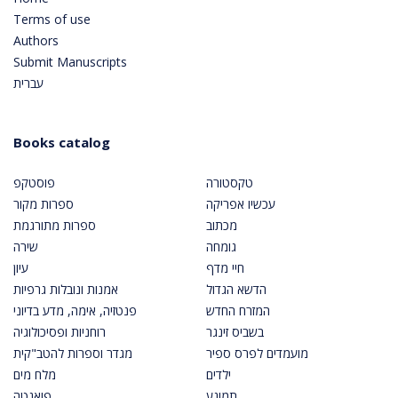
Terms of use
Authors
Submit Manuscripts
עברית
Books catalog
טקסטורה
פוסטקפ
עכשיו אפריקה
ספרות מקור
מכתוב
ספרות מתורגמת
גומחה
שירה
חיי מדף
עיון
הדשא הגדול
אמנות ונובלות גרפיות
המזרח החדש
פנטזיה, אימה, מדע בדיוני
בשביס זינגר
רוחניות ופסיכולוגיה
מועמדים לפרס ספיר
מגדר וספרות להטב"קית
ילדים
מלח מים
תמונע
פואנטה