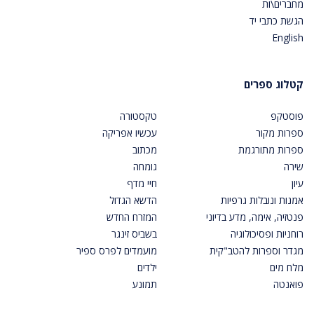
מחברים\ות
הגשת כתבי יד
English
קטלוג ספרים
פוסטקפ
טקסטורה
ספרות מקור
עכשיו אפריקה
ספרות מתורגמת
מכתוב
שירה
גומחה
עיון
חיי מדף
אמנות ונובלות גרפיות
הדשא הגדול
פנטזיה, אימה, מדע בדיוני
המזרח החדש
רוחניות ופסיכולוגיה
בשביס זינגר
מגדר וספרות להטב"קית
מועמדים לפרס ספיר
מלח מים
ילדים
פואנטה
תמונע