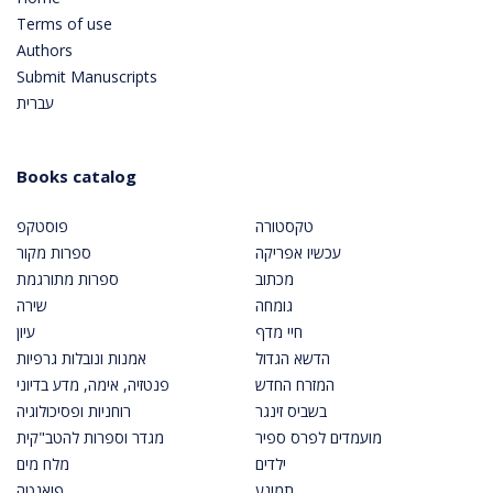
Terms of use
Authors
Submit Manuscripts
עברית
Books catalog
טקסטורה
פוסטקפ
עכשיו אפריקה
ספרות מקור
מכתוב
ספרות מתורגמת
גומחה
שירה
חיי מדף
עיון
הדשא הגדול
אמנות ונובלות גרפיות
המזרח החדש
פנטזיה, אימה, מדע בדיוני
בשביס זינגר
רוחניות ופסיכולוגיה
מועמדים לפרס ספיר
מגדר וספרות להטב"קית
ילדים
מלח מים
תמונע
פואנטה