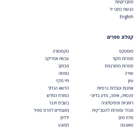
מחברים\ות
הגשת כתבי יד
English
קטלוג ספרים
פוסטקפ
טקסטורה
ספרות מקור
עכשיו אפריקה
ספרות מתורגמת
מכתוב
שירה
גומחה
עיון
חיי מדף
אמנות ונובלות גרפיות
הדשא הגדול
פנטזיה, אימה, מדע בדיוני
המזרח החדש
רוחניות ופסיכולוגיה
בשביס זינגר
מגדר וספרות להטב"קית
מועמדים לפרס ספיר
מלח מים
ילדים
פואנטה
תמונע