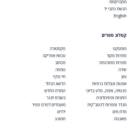
מחברים\ות
הגשת כתבי יד
English
קטלוג ספרים
פוסטקפ
טקסטורה
ספרות מקור
עכשיו אפריקה
ספרות מתורגמת
מכתוב
שירה
גומחה
עיון
חיי מדף
אמנות ונובלות גרפיות
הדשא הגדול
פנטזיה, אימה, מדע בדיוני
המזרח החדש
רוחניות ופסיכולוגיה
בשביס זינגר
מגדר וספרות להטב"קית
מועמדים לפרס ספיר
מלח מים
ילדים
פואנטה
תמונע