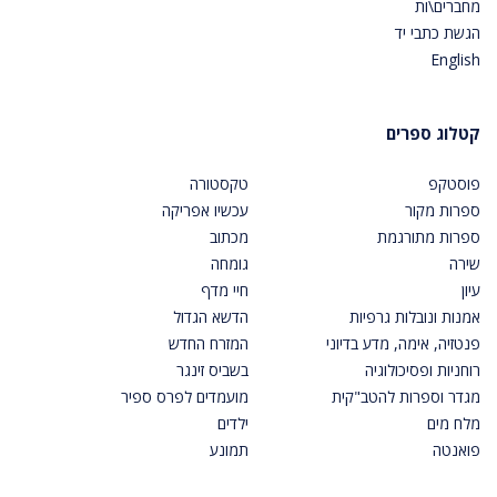
מחברים\ות
הגשת כתבי יד
English
קטלוג ספרים
פוסטקפ
טקסטורה
ספרות מקור
עכשיו אפריקה
ספרות מתורגמת
מכתוב
שירה
גומחה
עיון
חיי מדף
אמנות ונובלות גרפיות
הדשא הגדול
פנטזיה, אימה, מדע בדיוני
המזרח החדש
רוחניות ופסיכולוגיה
בשביס זינגר
מגדר וספרות להטב"קית
מועמדים לפרס ספיר
מלח מים
ילדים
פואנטה
תמונע