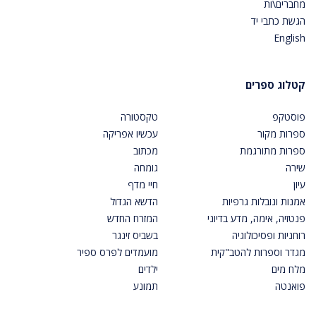
מחברים\ות
הגשת כתבי יד
English
קטלוג ספרים
פוסטקפ
טקסטורה
ספרות מקור
עכשיו אפריקה
ספרות מתורגמת
מכתוב
שירה
גומחה
עיון
חיי מדף
אמנות ונובלות גרפיות
הדשא הגדול
פנטזיה, אימה, מדע בדיוני
המזרח החדש
רוחניות ופסיכולוגיה
בשביס זינגר
מגדר וספרות להטב"קית
מועמדים לפרס ספיר
מלח מים
ילדים
פואנטה
תמונע