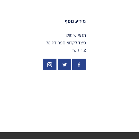
מידע נוסף
תנאי שימוש
כיצד לקרוא ספר דיגיטלי
צור קשר
פייסבוק
אינסטגרם
//twitter.com/PardesPublish