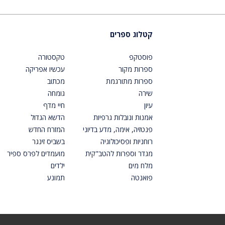
קטלוג ספרים
פוסטקפ
טקסטורה
ספרות מקור
עכשיו אפריקה
ספרות מתורגמת
מכתוב
שירה
גומחה
עיון
חיי מדף
אמנות ונובלות גרפיות
הדשא הגדול
פנטזיה, אימה, מדע בדיוני
המזרח החדש
רוחניות ופסיכולוגיה
בשביס זינגר
מגדר וספרות להטב"קית
מועמדים לפרס ספיר
מלח מים
ילדים
פואנטה
תמונע