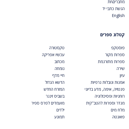
מחברים\ות
הגשת כתבי יד
English
קטלוג ספרים
פוסטקפ
טקסטורה
ספרות מקור
עכשיו אפריקה
ספרות מתורגמת
מכתוב
שירה
גומחה
עיון
חיי מדף
אמנות ונובלות גרפיות
הדשא הגדול
פנטזיה, אימה, מדע בדיוני
המזרח החדש
רוחניות ופסיכולוגיה
בשביס זינגר
מגדר וספרות להטב"קית
מועמדים לפרס ספיר
מלח מים
ילדים
פואנטה
תמונע