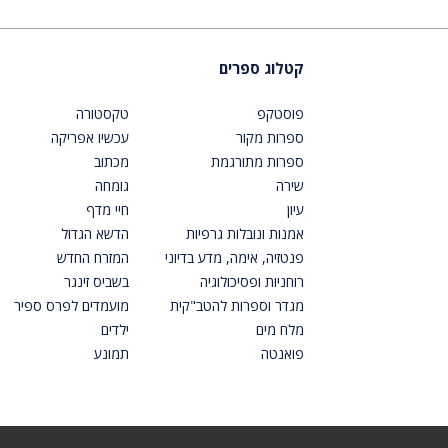
קטלוג ספרים
פוסטקפ
טקסטורה
ספרות מקור
עכשיו אפריקה
ספרות מתורגמת
מכתוב
שירה
גומחה
עיון
חיי מדף
אמנות ונובלות גרפיות
הדשא הגדול
פנטזיה, אימה, מדע בדיוני
המזרח החדש
רוחניות ופסיכולוגיה
בשביס זינגר
מגדר וספרות להטב"קית
מועמדים לפרס ספיר
מלח מים
ילדים
פואנטה
תמונע