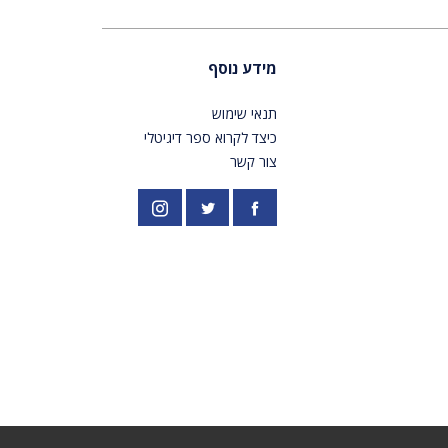
מידע נוסף
תנאי שימוש
כיצד לקרוא ספר דיגיטלי
צור קשר
פייסבוק
אינסטגרם
//twitter.com/PardesPublish