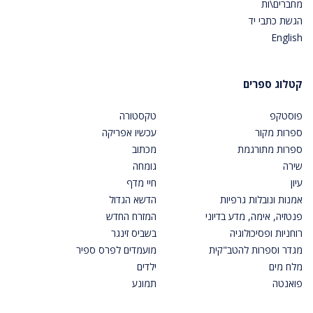
מחברים\ות
הגשת כתבי יד
English
קטלוג ספרים
פוסטקפ
טקסטורה
ספרות מקור
עכשיו אפריקה
ספרות מתורגמת
מכתוב
שירה
גומחה
עיון
חיי מדף
אמנות ונובלות גרפיות
הדשא הגדול
פנטזיה, אימה, מדע בדיוני
המזרח החדש
רוחניות ופסיכולוגיה
בשביס זינגר
מגדר וספרות להטב"קית
מועמדים לפרס ספיר
מלח מים
ילדים
פואנטה
תמונע