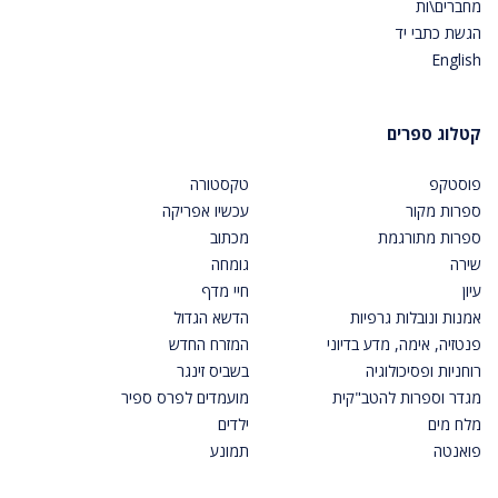
מחברים\ות
הגשת כתבי יד
English
קטלוג ספרים
פוסטקפ
טקסטורה
ספרות מקור
עכשיו אפריקה
ספרות מתורגמת
מכתוב
שירה
גומחה
עיון
חיי מדף
אמנות ונובלות גרפיות
הדשא הגדול
פנטזיה, אימה, מדע בדיוני
המזרח החדש
רוחניות ופסיכולוגיה
בשביס זינגר
מגדר וספרות להטב"קית
מועמדים לפרס ספיר
מלח מים
ילדים
פואנטה
תמונע