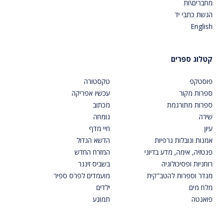
מחברים\ות
הגשת כתבי יד
English
קטלוג ספרים
פוסטקפ
טקסטורה
ספרות מקור
עכשיו אפריקה
ספרות מתורגמת
מכתוב
שירה
גומחה
עיון
חיי מדף
אמנות ונובלות גרפיות
הדשא הגדול
פנטזיה, אימה, מדע בדיוני
המזרח החדש
רוחניות ופסיכולוגיה
בשביס זינגר
מגדר וספרות להטב"קית
מועמדים לפרס ספיר
מלח מים
ילדים
פואנטה
תמונע