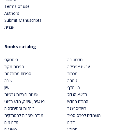
Terms of use
Authors
Submit Manuscripts
עברית
Books catalog
טקסטורה
פוסטקפ
עכשיו אפריקה
ספרות מקור
מכתוב
ספרות מתורגמת
גומחה
שירה
חיי מדף
עיון
הדשא הגדול
אמנות ונובלות גרפיות
המזרח החדש
פנטזיה, אימה, מדע בדיוני
בשביס זינגר
רוחניות ופסיכולוגיה
מועמדים לפרס ספיר
מגדר וספרות להטב"קית
ילדים
מלח מים
תמונע
פואנטה