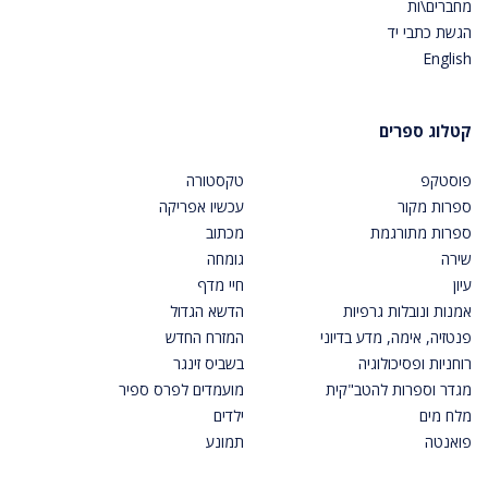
מחברים\ות
הגשת כתבי יד
English
קטלוג ספרים
פוסטקפ
טקסטורה
ספרות מקור
עכשיו אפריקה
ספרות מתורגמת
מכתוב
שירה
גומחה
עיון
חיי מדף
אמנות ונובלות גרפיות
הדשא הגדול
פנטזיה, אימה, מדע בדיוני
המזרח החדש
רוחניות ופסיכולוגיה
בשביס זינגר
מגדר וספרות להטב"קית
מועמדים לפרס ספיר
מלח מים
ילדים
פואנטה
תמונע