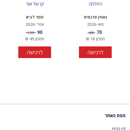
החלמה
קו של אור
גאווין פרנסיס
תמר לביא
מאי-2026
אפר'-2026
מחיר מבצע
מחיר מבצע
90
70
מחיר
מחיר
139
88
חסכון
18
₪
חסכון
49
₪
לרכישה
לרכישה
מפת האתר
דף הבית