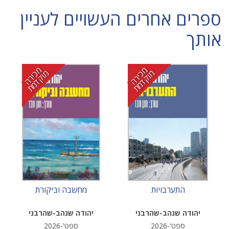
ספרים אחרים העשויים לעניין
אותך
מ
י
ר
ה
ו
ק
ד
מ
מ
י
ר
ה
ו
ק
ד
מ
כ
מ
ת
כ
מ
ת
התערבויות
מחשבה וביקורת
יהודה שנהב-שהרבני
יהודה שנהב-שהרבני
ספט'-2026
ספט'-2026