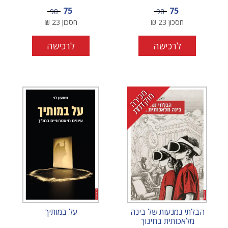
מחיר מבצע
מחיר מבצע
75
75
מחיר
מחיר
98
98
חסכון
23
₪
חסכון
23
₪
לרכישה
לרכישה
מ
י
ר
ה
ו
ק
ד
מ
כ
מ
ת
הבלתי נמנעות של בינה
על במותיך
מלאכותית בחינוך