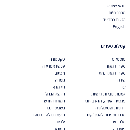
תנאי שימוש
מחברים\ות
הגשת כתבי יד
English
קטלוג ספרים
פוסטקפ
טקסטורה
ספרות מקור
עכשיו אפריקה
ספרות מתורגמת
מכתוב
שירה
גומחה
עיון
חיי מדף
אמנות ונובלות גרפיות
הדשא הגדול
פנטזיה, אימה, מדע בדיוני
המזרח החדש
רוחניות ופסיכולוגיה
בשביס זינגר
מגדר וספרות להטב"קית
מועמדים לפרס ספיר
מלח מים
ילדים
פואנטה
תמונע