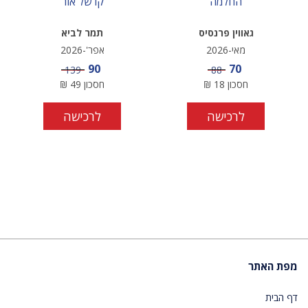
החלמה
קו של אור
גאווין פרנסיס
תמר לביא
מאי-2026
אפר'-2026
מחיר מבצע
מחיר מבצע
90
70
מחיר
מחיר
139
88
חסכון
18
₪
חסכון
49
₪
לרכישה
לרכישה
מפת האתר
דף הבית