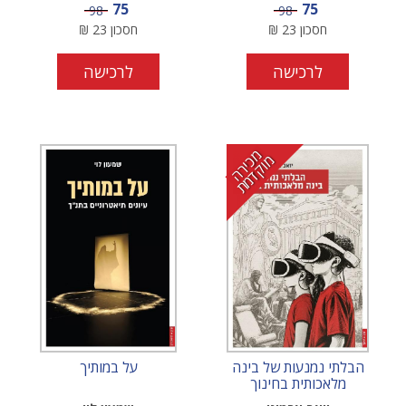
מחיר מבצע
מחיר מבצע
75
75
מחיר
מחיר
98
98
חסכון
23
₪
חסכון
23
₪
לרכישה
לרכישה
מ
י
ר
ה
ו
ק
ד
מ
כ
מ
ת
הבלתי נמנעות של בינה
על במותיך
מלאכותית בחינוך