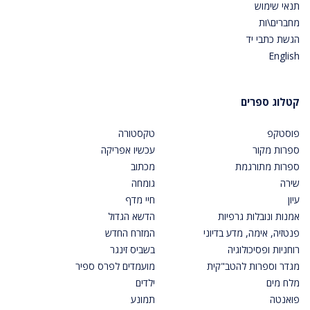
תנאי שימוש
מחברים\ות
הגשת כתבי יד
English
קטלוג ספרים
פוסטקפ
טקסטורה
ספרות מקור
עכשיו אפריקה
ספרות מתורגמת
מכתוב
שירה
גומחה
עיון
חיי מדף
אמנות ונובלות גרפיות
הדשא הגדול
פנטזיה, אימה, מדע בדיוני
המזרח החדש
רוחניות ופסיכולוגיה
בשביס זינגר
מגדר וספרות להטב"קית
מועמדים לפרס ספיר
מלח מים
ילדים
פואנטה
תמונע