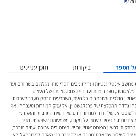
ת:
עיון
ל הספר
ביקורות
תוכן עניינים
מחשב אינטליגנטיות ועד לזומבים חסרי מוח, מגלמים בשר ודם ועד
מלאכותית, מפחד מוות ועד חיי נצח: גבולותיו של העולם
נושי הולכים ומתרחבים כל העת, משתרעים הרחק מעבר לערבות
ן נדדה המפלצת של פרנקנשטיין, אל עמק המוזרות ומעבר לו. אף
"פוסט־אנושי" חדר למחזור הדם של השיח התרבותי והאקדמי
אחרונות, הניסיון לעמוד על מקורו, משמעותו והשפעותיו מניב
מרתקות. לרעיון הפוסט־אנושיות יש היסטוריה ארוכה ועתיד מורכב,
בר לשילוב של אדם־מכונה או להפיכת בני האדם לגיבורי־על. לא