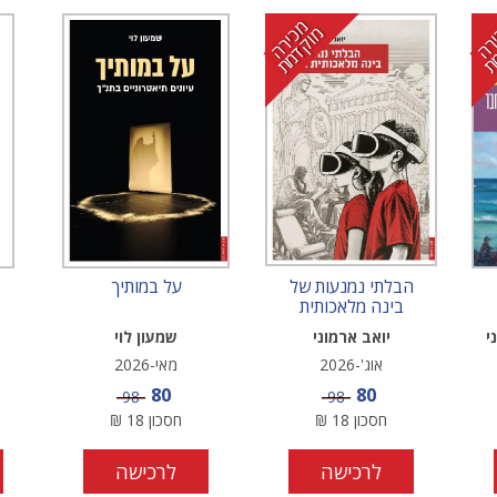
מ
י
ר
ה
ו
ק
ד
מ
כ
מ
ת
הבלתי נמנעות של
על במותיך
בינה מלאכותית
בחינוך
י
יואב ארמוני
שמעון לוי
אוג'-2026
מאי-2026
מחיר מבצע
מחיר מבצע
80
80
מחיר
מחיר
98
98
חסכון
18
₪
חסכון
18
₪
לרכישה
לרכישה