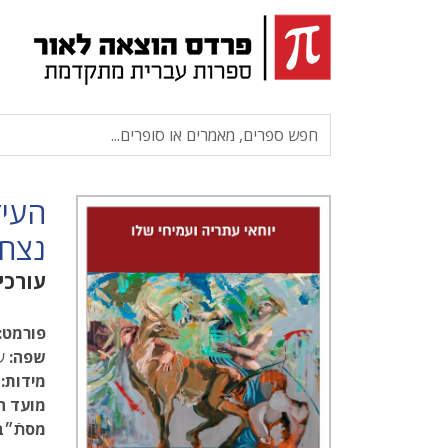
העיד
נצח 
עורכי
פורמט:
שפה:
עב
מידות:
.5
מועד ה
מסתֿ״ב