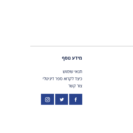
מידע נוסף
תנאי שימוש
כיצד לקרוא ספר דיגיטלי
צור קשר
פייסבוק
אינסטגרם
//twitter.com/PardesPublish