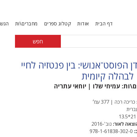
דף הבית
אודות
קטלוג ספרים
מחברים\ות
הגשת
חפש
ן הפוסט־אנושי: בין פנטזיה לחיי
לבהלה קיומית
ם\ות:
עמיחי שלו
|
יוחאי עתריה
כריכה רכה | 377 עמ׳
רית
21*13
וצאה לאור:
נוב'-2016
:
978-1-61838-302-0