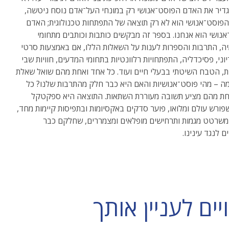
גדיר את האדם הפוסט־אנושי רק במונחי העל־אדם נוסח ניטשה,
פוסט־אנושי הוא לא רק תוצאה של התפתחות טכנולוגית; האדם
נושי הוא אנחנו. בספר זה מבקשים כותבות וכותבים מתחומי
, התרבות והספרות לענות על השאלות הללו, אם באמצעות סרטי
וני, פסיכדליה, התפתחויות רלוונטיות בתחומי המדעים, חוויות שבי
, הטבח השיטתי בבעלי חיים ועוד. כל אחד ואחת מהם שואל שאלת
מה – מהי פוסט־אנושיות והאם היא כבר חלק מהתרבות שלנו? כל
חת מהם מציע תשובה מעוררת השתאות. התוצאה היא ספקטקל
שפורש עולם ומלואו, פוער סדקים באקסיומות ובתפיסות קיימות מחד,
משרטט מגמות ותרחישים מופלאים ומצמררים, שחלקם כבר
 לנגד עינינו.
ם לעניין אותך