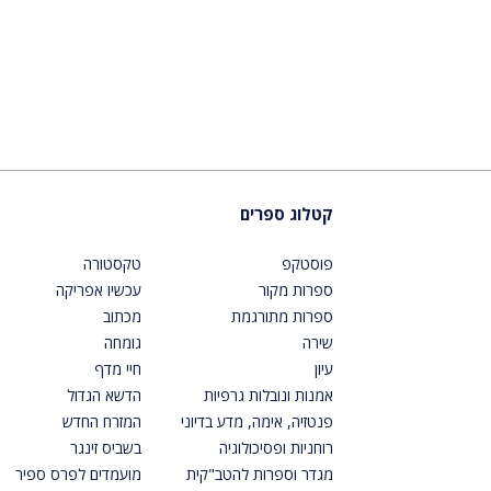
קטלוג ספרים
פוסטקפ
טקסטורה
ספרות מקור
עכשיו אפריקה
ספרות מתורגמת
מכתוב
שירה
גומחה
עיון
חיי מדף
אמנות ונובלות גרפיות
הדשא הגדול
פנטזיה, אימה, מדע בדיוני
המזרח החדש
רוחניות ופסיכולוגיה
בשביס זינגר
מגדר וספרות להטב"קית
מועמדים לפרס ספיר