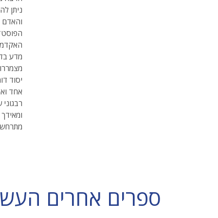
ניתן לה
והאדם ה
הפוסט־א
האקדמיה
מדע בדי
מצמררות
יסוד דו
אחד וא
רבגוני 
ומאידך 
מתרחשים
ספרים אחרים העשויי