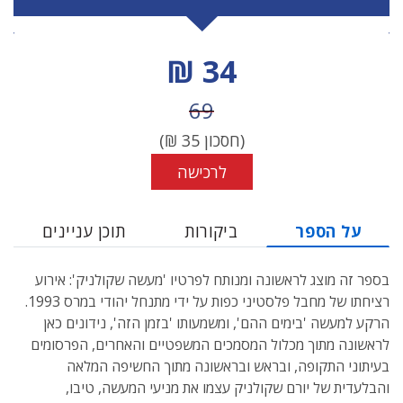
מחיר הנחה
34 ₪
מחיר לפני הנחה
69
(חסכון
35
₪)
לרכישה
על הספר
ביקורות
תוכן עניינים
בספר זה מוצג לראשונה ומנותח לפרטיו 'מעשה שקולניק': אירוע
רציחתו של מחבל פלסטיני כפות על ידי מתנחל יהודי במרס 1993.
הרקע למעשה 'בימים ההם', ומשמעותו 'בזמן הזה', נידונים כאן
לראשונה מתוך מכלול המסמכים המשפטיים והאחרים, הפרסומים
בעיתוני התקופה, ובראש ובראשונה מתוך החשיפה המלאה
והבלעדית של יורם שקולניק עצמו את מניעי המעשה, טיבו,