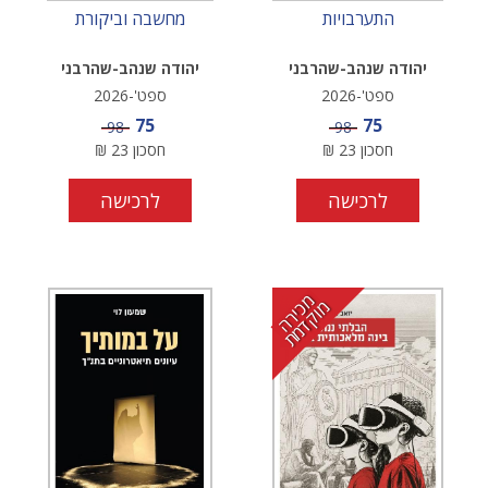
התערבויות
מחשבה וביקורת
יהודה שנהב-שהרבני
יהודה שנהב-שהרבני
ספט'-2026
ספט'-2026
מחיר מבצע
מחיר מבצע
75
75
מחיר
מחיר
98
98
חסכון
23
₪
חסכון
23
₪
לרכישה
לרכישה
מ
י
ר
ה
ו
ק
ד
מ
כ
מ
ת