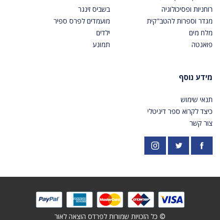
רוחניות ופסיכולוגיה
בשביס זינגר
מגדר וספרות להטב"קית
מועמדים לפרס ספיר
מלח מים
ילדים
פואנטה
תמונע
מידע נוסף
תנאי שימוש
כיצד לקרוא ספר דיגיטלי
צור קשר
פייסבוק
אינסטגרם
https://twitter.com/PardesPublish
© כל הזכויות שמורות לפרדס הוצאה לאור