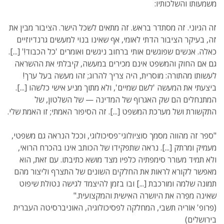
משמעותו והשלכותיו:
זה הגיוני. זה מסתדר בראש. זה מתאים לשכל הישר. הציבור מבין את
זה, בעיקר הציבור הדתי לאומי, אף שאינו בנוי למעשים גרנדיוזיים
כאלה. אנשים שפוגשים אותי ברחוב ניגשים ואומרים 'כל הכבוד!' [...].
גם אם החוק והמשפט אינם מכירים במעשה, קיבלתי את ההשראה
לעשותו מהתורה: מוסרית, היה צריך להרוג; זהו מעשה בעל ערך!
ביצעתי את המעשה 'לשם שמיים', ולא מתוך מניע אישי כלשהו [...].
המתנחלים הם שק האגרוף של המדינה — של השלטון, של
התקשורת ושל מערכת המשפט [...]. זה הסיפור האמתי; זו האמת שלי.
"ספר זה מהווה מסמך סוציולוגי־פסיכולוגי, וככל הנראה גם משפטי,
מעמיק ומרתק [...]. נראה שתפקידו של הכותב אינו בהכרח הרואי,
ולא תמיד מעורר סימפתיה כלפיו מצד מושא כתיבתו. עם זאת, הוא
מאפשר לקורא לראות את החלקים השונים של התצרף וליצור מהם
תמונה שלמה ומורכבת [...] ובו בזמן להיצמד לגישה נטולת שיפוט
שאינה מפֵרה את היושרה האישית והמקצועית."
(פרופ' אוֹריה תשבי, המחלקה לפסיכולוגיה, האוניברסיטה העברית
בירושלים)