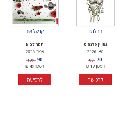
החלמה
קו של אור
גאווין פרנסיס
תמר לביא
מאי-2026
אפר'-2026
מחיר מבצע
מחיר מבצע
90
70
מחיר
מחיר
139
88
חסכון
18
₪
חסכון
49
₪
לרכישה
לרכישה