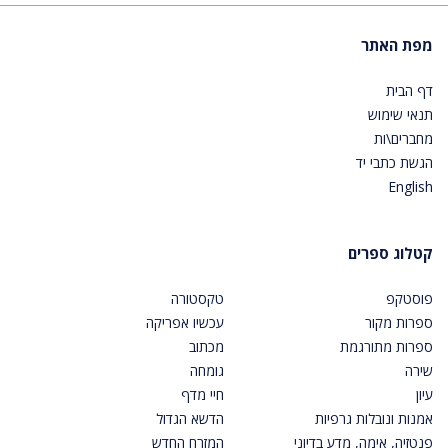
מפת האתר
דף הבית
תנאי שימוש
מחברים\ות
הגשת כתבי יד
English
קטלוג ספרים
פוסטקפ
טקסטורה
ספרות מקור
עכשיו אפריקה
ספרות מתורגמת
מכתוב
שירה
גומחה
עיון
חיי מדף
אמנות ונובלות גרפיות
הדשא הגדול
פנטזיה, אימה, מדע בדיוני
המזרח החדש