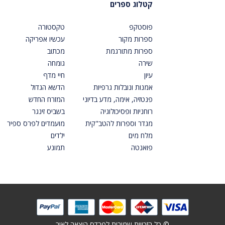
קטלוג ספרים
פוסטקפ
טקסטורה
ספרות מקור
עכשיו אפריקה
ספרות מתורגמת
מכתוב
שירה
גומחה
עיון
חיי מדף
אמנות ונובלות גרפיות
הדשא הגדול
פנטזיה, אימה, מדע בדיוני
המזרח החדש
רוחניות ופסיכולוגיה
בשביס זינגר
מגדר וספרות להטב"קית
מועמדים לפרס ספיר
מלח מים
ילדים
פואנטה
תמונע
© כל הזכויות שמורות לפרדס הוצאה לאור