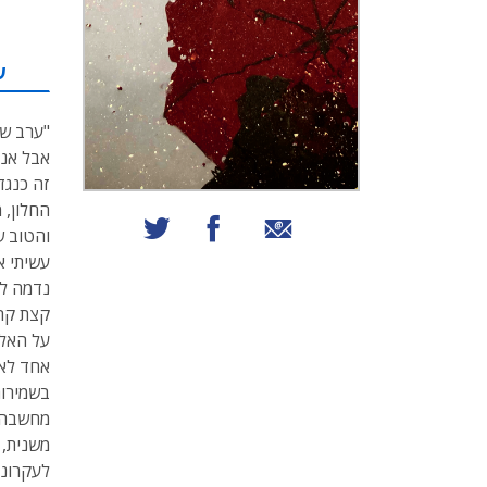
ע
"ערב שב
אבל אני
זה כנגד
החלון, 
שיתוף באמצעות אימייל
שיתוף בפייסבוק
שיתוף בטוויטר
והטוב ש
עשיתי א
נדמה לי
קצת קרא
על האלכ
אחד לא 
בשמירות
מחשבה א
משנית, 
לעקרונו