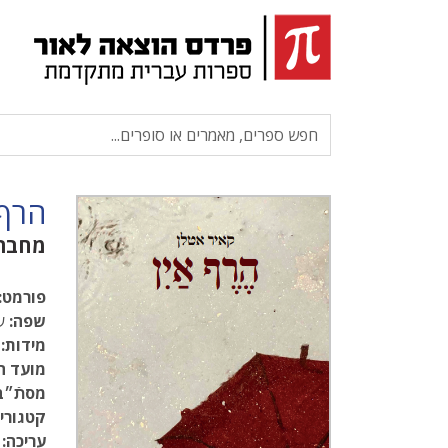
הרף 
מחבר
פורמט:
שפה:
עב
מידות:
1.5
מועד ה
מסתֿ״ב
קטגוריו
עריכה: