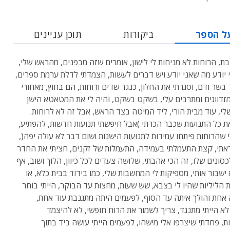
ל הספר
ביקורות
תוכן עניינים
ת, הרוחות לא מניחות לי לישון, אומרים שזה מבפנים, מהראש שלי,
 יודע מה שאני יודע ויש דברים לעשות, הצמדתי לדלת ערמת ספרים,
 בשר ודם, וסגרתי את החלון, כנגד שדים ורוחות, הם בחוץ, מאחורי
מזדווגים ומתרבים עלי, בשקט בשקט, והיה לי את המטאטא הישן
לי, עוד מבית הורי, ליד המיטה בצד הראש, אבל זה לא לרוחות.
ת כל התנועות שכבר הכרתי )אבל חיפשתי תנועות חדשות, להפתיע,
 שהרוחות פיתחו עמידות לתנועות הישנות ושום דבר לא עולה יפה(,
תי, קצת התעמלתי בעמידה, התעמלות של זקנים, חציתי את החדר
סונים שלו, זה הכי אהבתי, שלושה צעדים לכל כיוון, הלוך ושוב, אף
ישבור אותי, מספיקות לי המחשבות שלי, כמו בידוד בבית כלא, או
 הליליות שהיו לי בצבא, שש שעות, מחצות עד הבוקר, הייתי בוחר
חת והולך איתה עד הסוף, לפעמים היתה מתגנבת עוד אחת,
לא הייתי מתנגד, צריך לשמור את הרוח חופשי, לא להיצמד
ת, פחדתי שיצרפו אלי מישהו, לפעמים הייתי עושה ביד בתוך