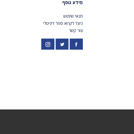
מידע נוסף
תנאי שימוש
כיצד לקרוא ספר דיגיטלי
צור קשר
פייסבוק
אינסטגרם
//twitter.com/PardesPublish