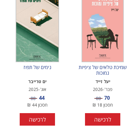
שמיכת טלאים של ציפיות
נימים של תפוז
נמוכות
יעל זייד
ים טרייבר
פבר'-2026
אוג'-2025
מחיר מבצע
מחיר מבצע
44
70
מחיר
מחיר
88
88
חסכון
18
₪
חסכון
44
₪
לרכישה
לרכישה