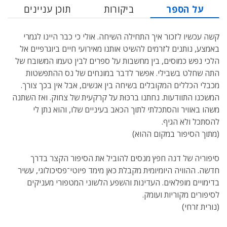
על הספר
ביקורות
תוכן עניינים
קשה עכשיו לזכור איך התחילה השיחה. אולי כי כבר היינו לגמרי
באמצע, נותנים לזרמים להשיט אותנו מאירועי חיים ביוגרפיים אל
הלכי נפש כמוסים, בין מחשבות על ספרים לבין טעמו המשובח של
התה שחלט בשבילי. אפשר לדבר במונחים של נס ההתפשטות
מכבלי הכללים המקובלים בשיחה בין אנשים, אבל אין בכך צורך.
המשכנו התוודעות. נחתנו ברכּוּת על קרקעית של צחוק. ואז השתנה
משהו באוויר והסתכלתי לתוך הכאב בעיניים שלו, והוא נתן לי
להסתכל ולא הגיף.
(מתוך הסיפור במקום ההוא)
סיפוריה של דנה חפץ מנסים להוביל את הסיפור הקצר בדרך
חדשה. ההוויה היומיומית מקבלת כאן מימד פיוטי־פסיכולוגי, עשיר
בדימויים מופלאים. העדינות והשפע הלשוני המטפורי מעניקים
לסיפורים מקוריות ועומק.
(נורית זרחי)