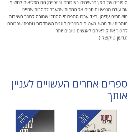
סיפוריה של חפץ מרשימים באיכותם וביופיים; הם מפליאים לחשוף
את עולם הנפש וחותרים אל המהות שמעבר למסכות שחיינו
מושתתים עליהן. בצד ערכו הספרותי הסגולי שמורה לספר חשיבות
מוסרית של ממש: מעטים הספרים דוגמת השתדלות נוספת שבכוחם
להפוך את קוראיהם לאנשים טובים יותר.
(גדעון טיקוצקי)
ספרים אחרים העשויים לעניין
אותך
ס
ר
ד
ס
ר
ד
פ
ח
ש
פ
ח
ש