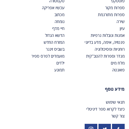
פוסטקפ
טקסטורה
ספרות מקור
עכשיו אפריקה
ספרות מתורגמת
מכתוב
שירה
גומחה
עיון
חיי מדף
אמנות ונובלות גרפיות
הדשא הגדול
פנטזיה, אימה, מדע בדיוני
המזרח החדש
רוחניות ופסיכולוגיה
בשביס זינגר
מגדר וספרות להטב"קית
מועמדים לפרס ספיר
מלח מים
ילדים
פואנטה
תמונע
מידע נוסף
תנאי שימוש
כיצד לקרוא ספר דיגיטלי
צור קשר
פייסבוק
אינסטגרם
https://twitter.com/PardesPublish