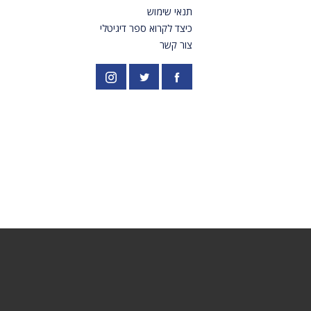
תנאי שימוש
כיצד לקרוא ספר דיגיטלי
צור קשר
פייסבוק
אינסטגרם
//twitter.com/PardesPublish