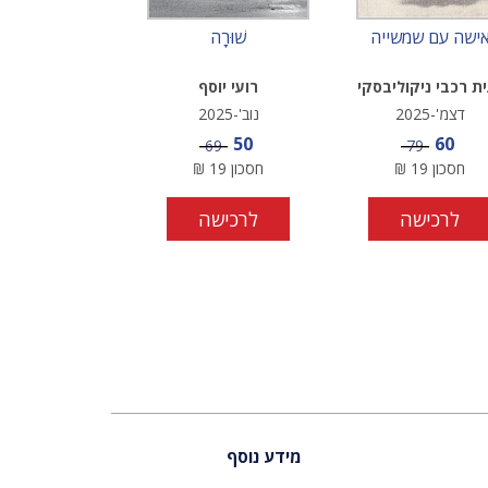
ישה עם שמשייה
שׁוּרָה
ת רכבי ניקוליבסקי
רועי יוסף
דצמ'-2025
נוב'-2025
מחיר מבצע
מחיר מבצע
50
60
מחיר
מחיר
69
79
חסכון
19
₪
חסכון
19
₪
לרכישה
לרכישה
מידע נוסף