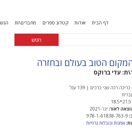
דף הבית
אודות
קטלוג ספרים
מחברים\ות
הגשת
חפש
מקום הטוב בעולם ובחזרה
\ת:
עדי ברוקס
כריכה רכה שני כרכים | 139 עמ׳
רית
21.5*1
וצאה לאור:
ינו'-2021
:
978-1-61838-763-9
ת:
אמנות ונובלות גרפיות