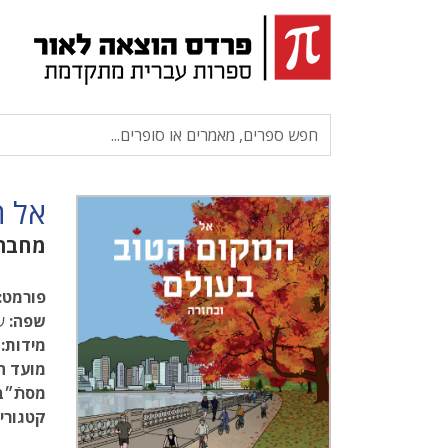
אל ה
מחבר
פורמט:
שפה:
עב
מידות:
8.5
מועד ה
מסתֿ״ב
קטגוריו