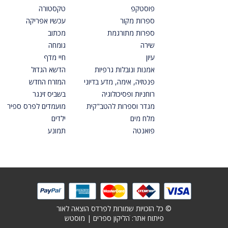
פוסטקפ
טקסטורה
ספרות מקור
עכשיו אפריקה
ספרות מתורגמת
מכתוב
שירה
גומחה
עיון
חיי מדף
אמנות ונובלות גרפיות
הדשא הגדול
פנטזיה, אימה, מדע בדיוני
המזרח החדש
רוחניות ופסיכולוגיה
בשביס זינגר
מגדר וספרות להטב"קית
מועמדים לפרס ספיר
מלח מים
ילדים
פואנטה
תמונע
© כל הזכויות שמורות לפרדס הוצאה לאור
פיתוח אתר: ׁ
הליקון ספרים
|
מוסטש