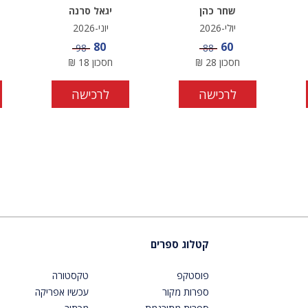
שחר כהן
יגאל סרנה
יולי-2026
יוני-2026
מחיר מבצע
מחיר מבצע
80
60
מחיר
מחיר
98
88
חסכון
28
₪
חסכון
18
₪
לרכישה
לרכישה
קטלוג ספרים
פוסטקפ
טקסטורה
ספרות מקור
עכשיו אפריקה