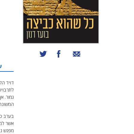
שיתוף באמצעות אימייל
שיתוף בפייסבוק
שיתוף בטוויטר
ע
דויד הל
לתרבויו
גמור. א
המשונה 
אשר למר
מפגש נו