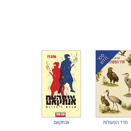
ס
ר
ד
פ
ח
ש
סדר הפעולות
אנתקאם