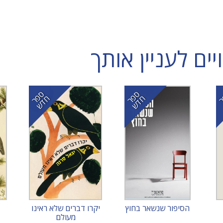
ם לעניין אותך
ס
ר
ד
ס
ר
ד
פ
ח
ש
פ
ח
ש
הסיפור שנשאר בחוץ
יקרו דברים שלא ראינו
מעולם