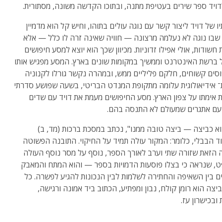
דויד ספר שירים בעטיפת מתנה, ובתוכו הקדשה משונה, מסתורית.
יו של דויד ליצור קשר עם נוגה עולים בתוהו, וחיש קל הוא מדמיין
שבו נוגה לא נעלמה מרצונה — חוויה שאינה זרה לו כלל — אלא
חשודות, אולי אפילו זדוניות. מכיוון שכך הוא יוצא למסע חיפושים
ברשת האינטרנט וממשיך במקומות שונים בארץ. המסע מפגיש אותו
סים קשוחים, חלקם פליליים ממש, ובמהרה נקשר גורלו לקנוניה
־ אידיאולוגית עלומה מתקופת המנדט הבריטי, בשעה שפושע סדרתי
 אימתו על צפון הארץ. מסע החיפושים מעמת את דויד עם שדים
עם אתגרים שמעולם לא התנסה בהם.
א כביצה — ביצה טובה ממנו", נכתב במסכת ברכות (מד, ב)
 הבבלי, כלומר: המקור עולה תמיד על החיקוי. התובנה הפשוטה
 הזאת שזורה שתי וערב לאורך הספר, נוסף על מסר נוסף העולה
 שנראה כי בצלו פוסעות הדמויות בספר — והוא המתח והמאבק
ם בין השאיפה והחתירה לשלמות לבין הנכונות להגיע לפשרה. כל
יצה הוא רומן קולח, נבון ומפתיע, הכתוב ביד אמונה ורגישה,
ובכישרון עז.