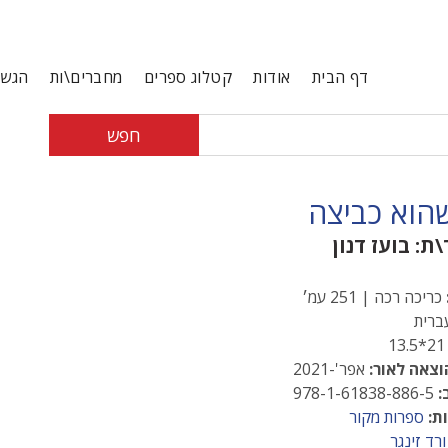
דף הבית
אודות
קטלוג ספרים
מחברים\ות
הגשת
חפש
הוא כביצה
\ת:
בועז דנון
כריכה רכה | 251 עמ׳
רית
21*13
וצאה לאור:
אפר'-2021
:
978-1-61838-886-5
ת:
ספרות מקור
ורד זינגר