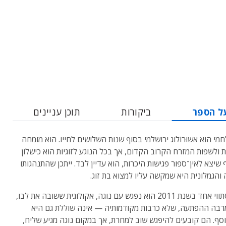
ל הספר
ביקורות
תוכן עניינים
חמי הוא אשוּרוֹלוג ירושלמי בסוף שנות השלושים לחייו. הוא מומחה
ת ולשפות המזרח הקרוב הקדום, אך בכל הנוגע לזוגיות הוא כישלון
ף שיצא לאין־ספור פגישות היכרות, הוא עדיין לבד. ייתכן שהתנהגותו
והגמלונית היא שמקשה עליו למצוא בת זוג.
בערב סתווי אחד בשנת 2011 הוא נפגש עם נוגה, אקולוגית ששובה את לבו,
בה ההפתעה, שלא כרבות מקודמותיה — אינה שוללת גם היא
סף. הם קובעים להיפגש שוב למחרת, אך במקום נוגה מגיע שליח,