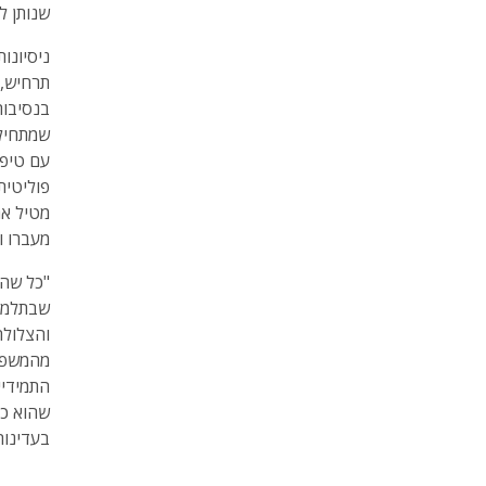
שנותן ל
ניסיונות
תרחיש, 
בנסיבות 
שמתחיל 
עם טיפו
פוליטית
מטיל את
מעברו ו
"כל שהו
שבתלמוד
והצלולה
מהמשפט,
התמידיי
שהוא כב
בעדינות 