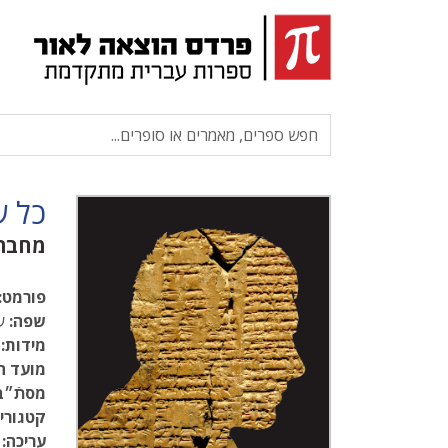
כל ש
מחבר
פורמט:
שפה:
עב
מידות:
.5
מועד ה
מסתֿ״ב
קטגוריו
עריכה: