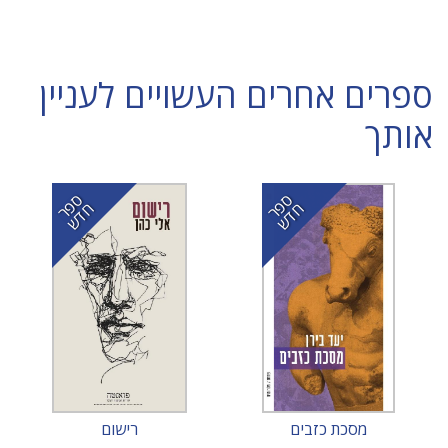
ספרים אחרים העשויים לעניין
אותך
ס
ר
ד
ס
ר
ד
פ
ח
ש
פ
ח
ש
מסכת כזבים
רישום