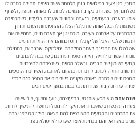
הטרי, סגן צעיר במילואים בזמן מלחמת ששת הימים. תחילה כתבה לו
כשלחם, אך כשנהרג בקרב המשיכה לכתוב לו באותה תנופה, ולשתף
אותו בכאבה, בגעגועיה, בזעמה ובחוויות שעברה בלעדיו, כשהכתיבה
משמשת לה בכל אותה עת גלגל הצלה. ההתפתחות העוברת דרך
המכתבים על אלמנה צעירה, מוכת יגון אך תאבת חיים, ממחישה את
חמשת שלבי האבל של קובלר־רוס וכמוהם את הקולות הרמים
שטלטלו את המדינה לאחר המלחמה. יחיל־וקס, שכבר אז, בתחילת
שנות העשרים לחייה, הייתה סופרת מחוננת, שרבבה למכתבים
קטעי רשומון של חבריה, ובשלב מסוים, כשנפתחה להיכרויות
חדשות, החלה לכתוב לחברתה במקום לאהובה. השירים והקטעים
הספרותיים שכתבה באותה תקופה משלימים את הספר הזה לכדי
יצירה עזה ונוקבת, שנחרתת בלבבות במשך ימים רבים.
שנה אחת
הוא מסע אותנטי, רב־עוצמה, נועז וחשוף, של אישה
צעירה ומוכשרת, שאיבדה את היקר לה מכול ונחושה להמשיך לחיות.
את המכתבים והקטעים המצורפים להם מצאה יחיל־וקס לפני כמה
שנים באקראי, והם בבחינת אוצר שערכו לא יסולא בפז.