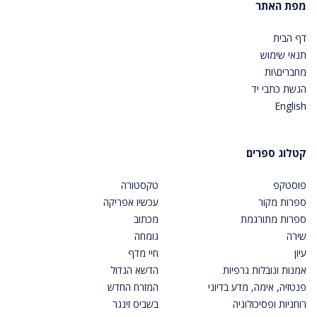
מפת האתר
דף הבית
תנאי שימוש
מחברים\ות
הגשת כתבי יד
English
קטלוג ספרים
פוסטקפ
טקסטורה
ספרות מקור
עכשיו אפריקה
ספרות מתורגמת
מכתוב
שירה
גומחה
עיון
חיי מדף
אמנות ונובלות גרפיות
הדשא הגדול
פנטזיה, אימה, מדע בדיוני
המזרח החדש
רוחניות ופסיכולוגיה
בשביס זינגר