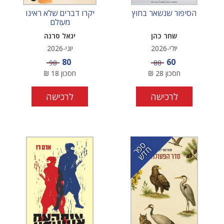
הסיפור שנשאר בחוץ
יקרו דברים שלא ראינו
מעולם
שחר כהן
יגאל סרנה
יולי-2026
יוני-2026
מחיר מבצע
מחיר מבצע
80
60
מחיר
מחיר
98
88
חסכון
28
₪
חסכון
18
₪
לרכישה
לרכישה
ס
ר
ד
פ
ח
ש