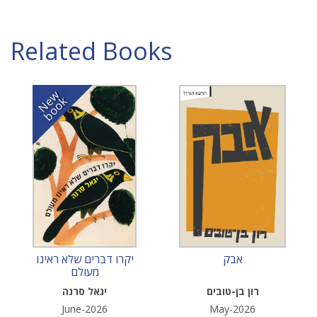
Related Books
N
w
b
o
o
e
k
אבק
יקרו דברים שלא ראינו
מעולם
רון בן-טובים
יגאל סרנה
June-2026
May-2026