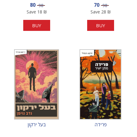
Sale price
Sale price
80
70
Price
Price
98
98
Save
18
₪
Save
28
₪
BUY
BUY
פרידה
בעל ירקון