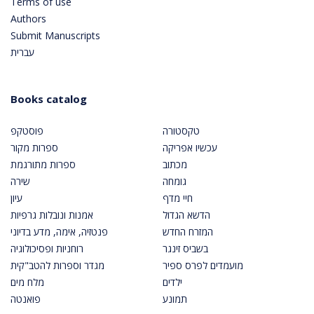
Terms of use
Authors
Submit Manuscripts
עברית
Books catalog
טקסטורה
פוסטקפ
עכשיו אפריקה
ספרות מקור
מכתוב
ספרות מתורגמת
גומחה
שירה
חיי מדף
עיון
הדשא הגדול
אמנות ונובלות גרפיות
המזרח החדש
פנטזיה, אימה, מדע בדיוני
בשביס זינגר
רוחניות ופסיכולוגיה
מועמדים לפרס ספיר
מגדר וספרות להטב"קית
ילדים
מלח מים
תמונע
פואנטה