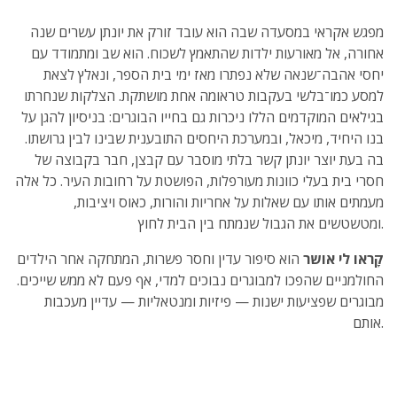
מפגש אקראי במסעדה שבה הוא עובד זורק את יונתן עשרים שנה
אחורה, אל מאורעות ילדות שהתאמץ לשכוח. הוא שב ומתמודד עם
יחסי אהבה־שנאה שלא נפתרו מאז ימי בית הספר, ונאלץ לצאת
למסע כמו־בלשי בעקבות טראומה אחת מושתקת. הצלקות שנחרתו
בגילאים המוקדמים הללו ניכרות גם בחייו הבוגרים: בניסיון להגן על
בנו היחיד, מיכאל, ובמערכת היחסים התובענית שבינו לבין גרושתו.
בה בעת יוצר יונתן קשר בלתי מוסבר עם קבצן, חבר בקבוצה של
חסרי בית בעלי כוונות מעורפלות, הפושטת על רחובות העיר. כל אלה
מעמתים אותו עם שאלות על אחריות והורות, כאוס ויציבות,
ומטשטשים את הגבול שנמתח בין הבית לחוץ.
קָראו לי אושר
הוא סיפור עדין וחסר פשרות, המתחקה אחר הילדים
החולמניים שהפכו למבוגרים נבוכים למדי, אף פעם לא ממש שייכים.
מבוגרים שפציעות ישנות — פיזיות ומנטאליות — עדיין מעכבות
אותם.