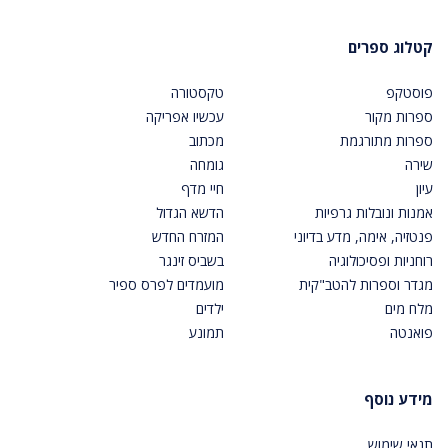
קטלוג ספרים
פוסטקפ
טקסטורה
ספרות מקור
עכשיו אפריקה
ספרות מתורגמת
מכתוב
שירה
גומחה
עיון
חיי מדף
אמנות ונובלות גרפיות
הדשא הגדול
פנטזיה, אימה, מדע בדיוני
המזרח החדש
רוחניות ופסיכולוגיה
בשביס זינגר
מגדר וספרות להטב"קית
מועמדים לפרס ספיר
מלח מים
ילדים
פואנטה
תמונע
מידע נוסף
תנאי שימוש