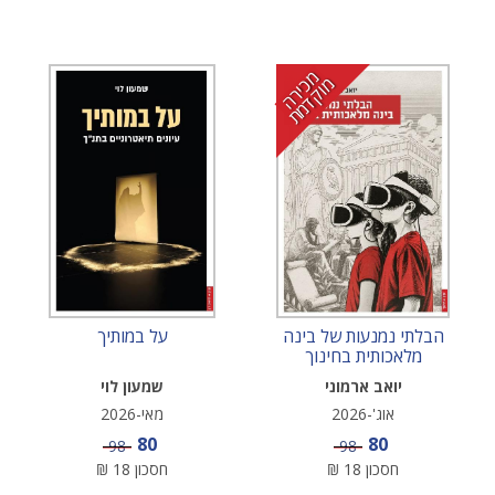
מ
י
ר
ה
ו
ק
ד
מ
כ
מ
ת
הבלתי נמנעות של בינה
על במותיך
מלאכותית בחינוך
יואב ארמוני
שמעון לוי
אוג'-2026
מאי-2026
מחיר מבצע
מחיר מבצע
80
80
מחיר
מחיר
98
98
חסכון
18
₪
חסכון
18
₪