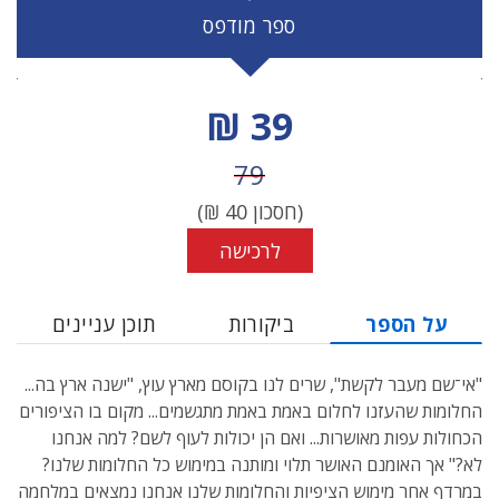
ספר מודפס
מחיר הנחה
39 ₪
מחיר לפני הנחה
79
(חסכון
40
₪)
לרכישה
על הספר
ביקורות
תוכן עניינים
"אי־שם מעבר לקשת", שרים לנו בקוסם מארץ עוץ, "ישנה ארץ בה...
החלומות שהעזנו לחלום באמת באמת מתגשמים... מקום בו הציפורים
הכחולות עפות מאושרות... ואם הן יכולות לעוף לשם? למה אנחנו
לא?" אך האומנם האושר תלוי ומותנה במימוש כל החלומות שלנו?
במרדף אחר מימוש הציפיות והחלומות שלנו אנחנו נמצאים במלחמה