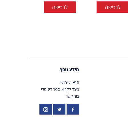
לרכישה
לרכישה
מידע נוסף
תנאי שימוש
כיצד לקרוא ספר דיגיטלי
צור קשר
פייסבוק
אינסטגרם
//twitter.com/PardesPublish