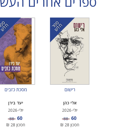
ספרים אחרים העשויי
ס
ר
ד
ס
ר
ד
פ
ח
ש
פ
ח
ש
רישום
מסכת כזבים
אלי כהן
יעד בירן
יולי-2026
יולי-2026
מחיר מבצע
מחיר מבצע
60
60
מחיר
מחיר
88
88
חסכון
28
₪
חסכון
28
₪