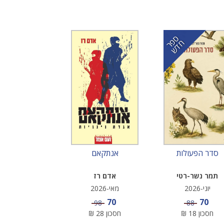
ס
ר
ד
פ
ח
ש
סדר הפעולות
אנתקאם
תמר נשר-רטי
אדם רז
יוני-2026
מאי-2026
מחיר מבצע
מחיר מבצע
70
70
מחיר
מחיר
98
88
חסכון
18
₪
חסכון
28
₪