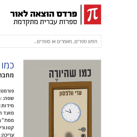
כמו 
מחבר
פורמט:
שפה:
עב
מידות:
.5
מועד ה
מסתֿ״ב
קטגוריו
עריכה: