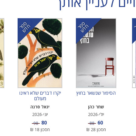
ם לעניין אותך
ס
ר
ד
ס
ר
ד
פ
ח
ש
פ
ח
ש
הסיפור שנשאר בחוץ
יקרו דברים שלא ראינו
מעולם
שחר כהן
יגאל סרנה
יולי-2026
יוני-2026
מחיר מבצע
מחיר מבצע
80
60
מחיר
מחיר
98
88
חסכון
28
₪
חסכון
18
₪